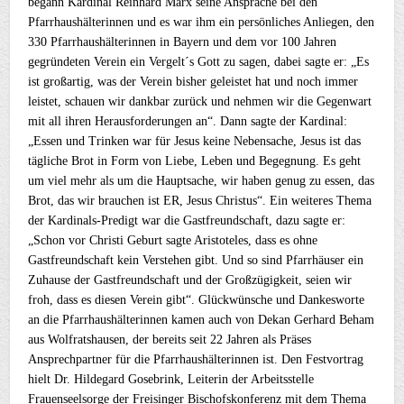
begann Kardinal Reinhard Marx seine Ansprache bei den
Pfarrhaushälterinnen und es war ihm ein persönliches Anliegen, den
330 Pfarrhaushälterinnen in Bayern und dem vor 100 Jahren
gegründeten Verein ein Vergelt´s Gott zu sagen, dabei sagte er: „Es
ist großartig, was der Verein bisher geleistet hat und noch immer
leistet, schauen wir dankbar zurück und nehmen wir die Gegenwart
mit all ihren Herausforderungen an“. Dann sagte der Kardinal:
„Essen und Trinken war für Jesus keine Nebensache, Jesus ist das
tägliche Brot in Form von Liebe, Leben und Begegnung. Es geht
um viel mehr als um die Hauptsache, wir haben genug zu essen, das
Brot, das wir brauchen ist ER, Jesus Christus“. Ein weiteres Thema
der Kardinals-Predigt war die Gastfreundschaft, dazu sagte er:
„Schon vor Christi Geburt sagte Aristoteles, dass es ohne
Gastfreundschaft kein Verstehen gibt. Und so sind Pfarrhäuser ein
Zuhause der Gastfreundschaft und der Großzügigkeit, seien wir
froh, dass es diesen Verein gibt“. Glückwünsche und Dankesworte
an die Pfarrhaushälterinnen kamen auch von Dekan Gerhard Beham
aus Wolfratshausen, der bereits seit 22 Jahren als Präses
Ansprechpartner für die Pfarrhaushälterinnen ist. Den Festvortrag
hielt Dr. Hildegard Gosebrink, Leiterin der Arbeitsstelle
Frauenseelsorge der Freisinger Bischofskonferenz mit dem Thema