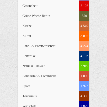
Gesundheit
2.102
Grüne Woche Berlin
570
Kirche
4.549
Kultur
8.095
Land- & Forstwirtschaft
4.274
Leitartikel
4.103
Natur & Umwelt
3.919
Solidarität & Lichtblicke
1.090
Sport
1.973
Tourismus
4.396
Wirtschaft
2.879