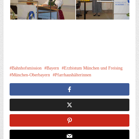
Bahnhofsmission
Bayern
Erzbistum München und Freising
München-Oberbayern
Pfarrhaushälterinnen