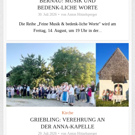
BERNAU: MUSIK UND
BEDENK-LICHE WORTE
30. Juli 2026
von
Anton Hötzelsperger
Die Reihe „Feine Musik & bedenk-liche Worte“ wird am
Freitag, 14. August, um 19 Uhr in der...
Kirche
GRIEBLING: VEREHRUNG AN
DER ANNA-KAPELLE
29. Juli 2026
von
Anton Hötzelsperger