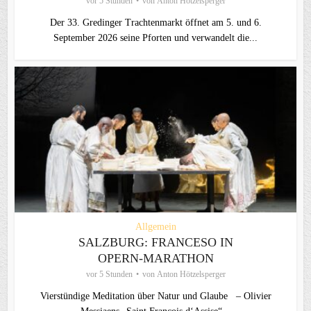
vor 5 Stunden
von
Anton Hötzelsperger
Der 33. Gredinger Trachtenmarkt öffnet am 5. und 6.
September 2026 seine Pforten und verwandelt die...
Allgemein
SALZBURG: FRANCESO IN
OPERN-MARATHON
vor 5 Stunden
von
Anton Hötzelsperger
Vierstündige Meditation über Natur und Glaube – Olivier