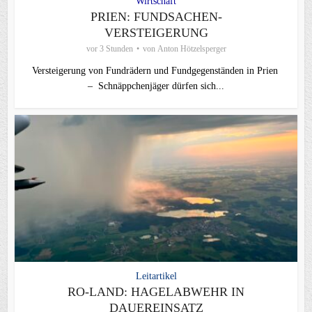
Wirtschaft
PRIEN: FUNDSACHEN-
VERSTEIGERUNG
vor 3 Stunden
von
Anton Hötzelsperger
Versteigerung von Fundrädern und Fundgegenständen in Prien
– Schnäppchenjäger dürfen sich...
Leitartikel
RO-LAND: HAGELABWEHR IN
DAUEREINSATZ