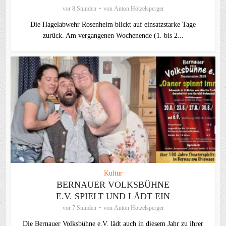
vor 8 Stunden
von
Anton Hötzelsperger
Die Hagelabwehr Rosenheim blickt auf einsatzstarke Tage
zurück. Am vergangenen Wochenende (1. bis 2...
Kultur
BERNAUER VOLKSBÜHNE
E.V. SPIELT UND LÄDT EIN
vor 7 Stunden
von
Anton Hötzelsperger
Die Bernauer Volksbühne e.V. lädt auch in diesem Jahr zu ihrer