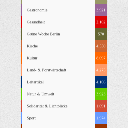
Gastronomie
3.921
Gesundheit
2.102
Grüne Woche Berlin
570
Kirche
4.550
Kultur
8.097
Land- & Forstwirtschaft
4.275
Leitartikel
4.106
Natur & Umwelt
3.923
Solidarität & Lichtblicke
1.091
Sport
1.974