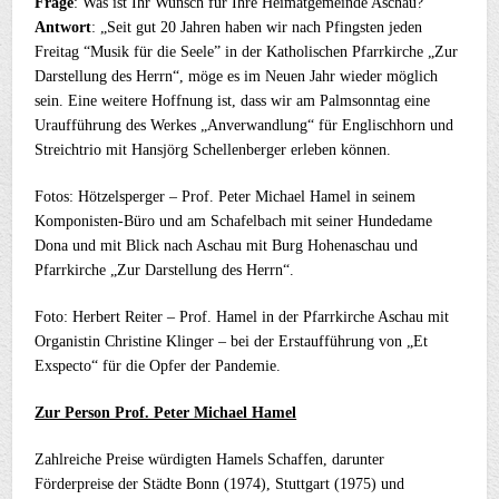
Frage
: Was ist Ihr Wunsch für Ihre Heimatgemeinde Aschau?
Antwort
: „Seit gut 20 Jahren haben wir nach Pfingsten jeden
Freitag “Musik für die Seele” in der Katholischen Pfarrkirche „Zur
Darstellung des Herrn“, möge es im Neuen Jahr wieder möglich
sein. Eine weitere Hoffnung ist, dass wir am Palmsonntag eine
Uraufführung des Werkes „Anverwandlung“ für Englischhorn und
Streichtrio mit Hansjörg Schellenberger erleben können.
Fotos: Hötzelsperger – Prof. Peter Michael Hamel in seinem
Komponisten-Büro und am Schafelbach mit seiner Hundedame
Dona und mit Blick nach Aschau mit Burg Hohenaschau und
Pfarrkirche „Zur Darstellung des Herrn“.
Foto: Herbert Reiter – Prof. Hamel in der Pfarrkirche Aschau mit
Organistin Christine Klinger – bei der Erstaufführung von „Et
Exspecto“ für die Opfer der Pandemie.
Zur Person Prof. Peter Michael Hamel
Zahlreiche Preise würdigten Hamels Schaffen, darunter
Förderpreise der Städte Bonn (1974), Stuttgart (1975) und