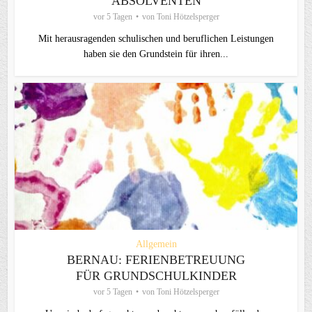
ABSOLVENTEN
vor 5 Tagen
von
Toni Hötzelsperger
Mit herausragenden schulischen und beruflichen Leistungen
haben sie den Grundstein für ihren...
Allgemein
BERNAU: FERIENBETREUUNG
FÜR GRUNDSCHULKINDER
vor 5 Tagen
von
Toni Hötzelsperger