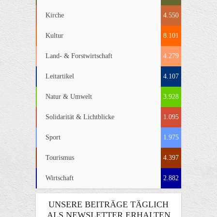
Kirche
4.550
Kultur
8.101
Land- & Forstwirtschaft
4.279
Leitartikel
4.107
Natur & Umwelt
3.928
Solidarität & Lichtblicke
1.095
Sport
1.975
Tourismus
4.397
Wirtschaft
2.882
UNSERE BEITRÄGE TÄGLICH
ALS NEWSLETTER ERHALTEN