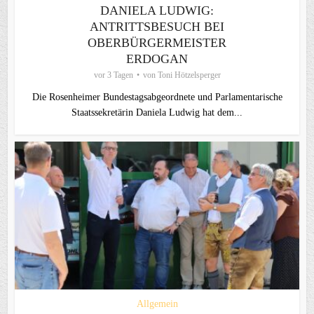
DANIELA LUDWIG:
ANTRITTSBESUCH BEI
OBERBÜRGERMEISTER
ERDOGAN
vor 3 Tagen
von
Toni Hötzelsperger
Die Rosenheimer Bundestagsabgeordnete und Parlamentarische
Staatssekretärin Daniela Ludwig hat dem...
Allgemein