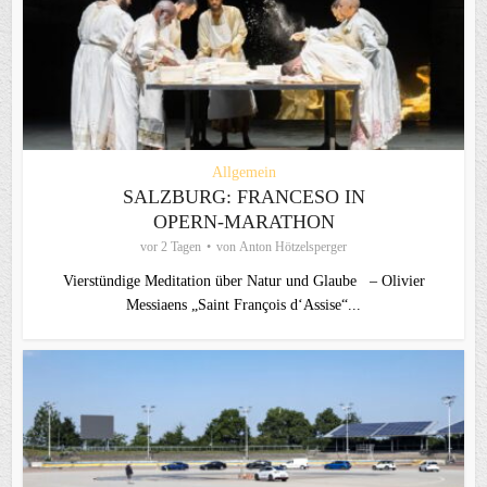
Allgemein
SALZBURG: FRANCESO IN
OPERN-MARATHON
vor 2 Tagen
von
Anton Hötzelsperger
Vierstündige Meditation über Natur und Glaube – Olivier
Messiaens „Saint François d‘Assise“...