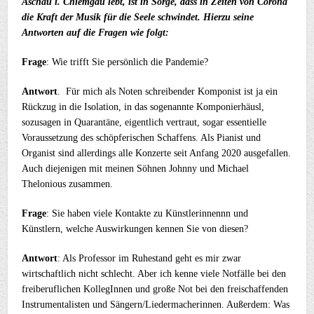
Aschau i. Chiemgau lebt, ist in Sorge, dass in Zeiten von Corona
die Kraft der Musik für die Seele schwindet. Hierzu seine
Antworten auf die Fragen wie folgt:
Frage
: Wie trifft Sie persönlich die Pandemie?
Antwort
. Für mich als Noten schreibender Komponist ist ja ein
Rückzug in die Isolation, in das sogenannte Komponierhäusl,
sozusagen in Quarantäne, eigentlich vertraut, sogar essentielle
Voraussetzung des schöpferischen Schaffens. Als Pianist und
Organist sind allerdings alle Konzerte seit Anfang 2020 ausgefallen.
Auch diejenigen mit meinen Söhnen Johnny und Michael
Thelonious zusammen.
Frage
: Sie haben viele Kontakte zu Künstlerinnennn und
Künstlern, welche Auswirkungen kennen Sie von diesen?
Antwort
: Als Professor im Ruhestand geht es mir zwar
wirtschaftlich nicht schlecht. Aber ich kenne viele Notfälle bei den
freiberuflichen KollegInnen und große Not bei den freischaffenden
Instrumentalisten und Sängern/Liedermacherinnen. Außerdem: Was