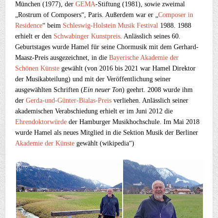
München (1977), der
GEMA
-Stiftung (1981), sowie zweimal
„Rostrum of Composers“, Paris. Außerdem war er „
Composer in
Residence
“ beim
Schleswig-Holstein Musik Festival
1988. 1988
erhielt er den
Schwabinger Kunstpreis
. Anlässlich seines 60.
Geburtstages wurde Hamel für seine Chormusik mit dem Gerhard-
Maasz-Preis ausgezeichnet, in die
Bayerische Akademie der
Schönen Künste
gewählt (von 2016 bis 2021 war Hamel Direktor
der Musikabteilung) und mit der Veröffentlichung seiner
ausgewählten Schriften (
Ein neuer Ton
) geehrt. 2008 wurde ihm
der
Gerda-und-Günter-Bialas-Preis
verliehen. Anlässlich seiner
akademischen Verabschiedung erhielt er im Juni 2012 die
Ehrendoktorwürde
der Hamburger Musikhochschule. Im Mai 2018
wurde Hamel als neues Mitglied in die Sektion Musik der Berliner
Akademie der Künste
gewählt (wikipedia“)