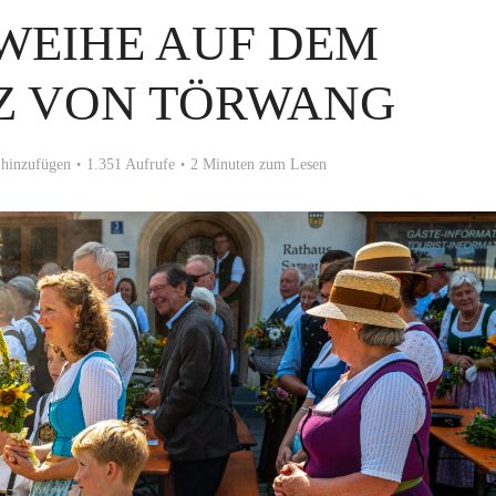
WEIHE AUF DEM
Z VON TÖRWANG
hinzufügen
1.351 Aufrufe
2 Minuten zum Lesen