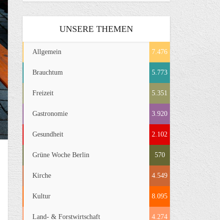
UNSERE THEMEN
Allgemein
7.476
Brauchtum
5.773
Freizeit
5.351
Gastronomie
3.920
Gesundheit
2.102
Grüne Woche Berlin
570
Kirche
4.549
Kultur
8.095
Land- & Forstwirtschaft
4.274