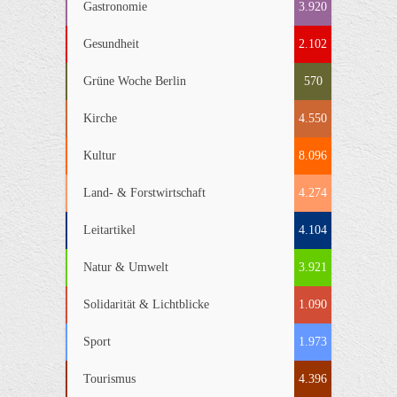
Gastronomie
3.920
Gesundheit
2.102
Grüne Woche Berlin
570
Kirche
4.550
Kultur
8.096
Land- & Forstwirtschaft
4.274
Leitartikel
4.104
Natur & Umwelt
3.921
Solidarität & Lichtblicke
1.090
Sport
1.973
Tourismus
4.396