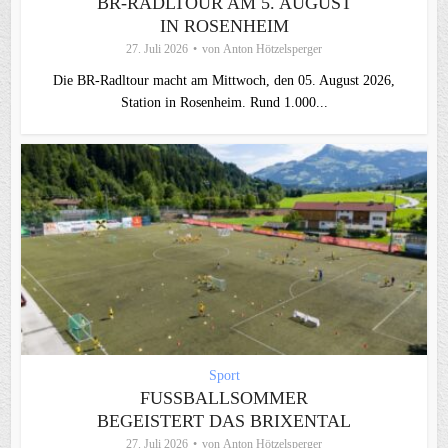
BR-RADLTOUR AM 5. AUGUST
IN ROSENHEIM
27. Juli 2026
von
Anton Hötzelsperger
Die BR-Radltour macht am Mittwoch, den 05. August 2026,
Station in Rosenheim. Rund 1.000...
Sport
FUSSBALLSOMMER B
EGEISTERT DAS BRIXENTAL
27. Juli 2026
von
Anton Hötzelsperger