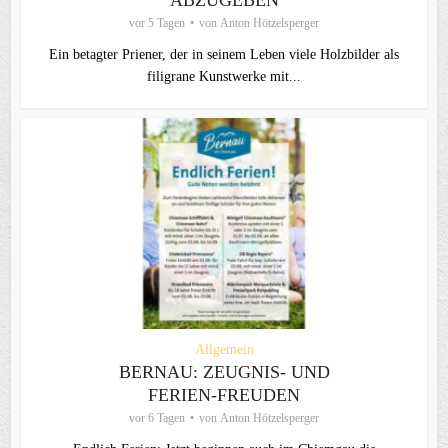
vor 5 Tagen
von
Anton Hötzelsperger
Ein betagter Priener, der in seinem Leben viele Holzbilder als
filigrane Kunstwerke mit...
Allgemein
BERNAU: ZEUGNIS- UND
FERIEN-FREUDEN
vor 6 Tagen
von
Anton Hötzelsperger