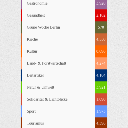
Gastronomie
3.920
Gesundheit
2.102
Grüne Woche Berlin
570
Kirche
4.550
Kultur
8.096
Land- & Forstwirtschaft
4.274
Leitartikel
4.104
Natur & Umwelt
3.921
Solidarität & Lichtblicke
1.090
Sport
1.973
Tourismus
4.396