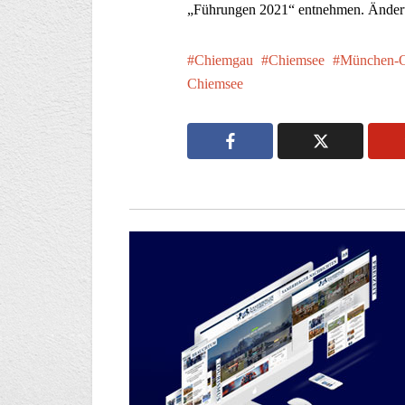
„Führungen 2021“ entnehmen. Änder
Chiemgau
Chiemsee
München-O
Chiemsee