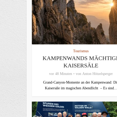
Tourismus
KAMPENWANDS MÄCHTIG
KAISERSÄLE
vor 48 Minuten
von
Anton Hötzelsperger
Grand-Canyon-Momente an der Kampenwand: Di
Kaisersäle im magischen Abendlicht – Es sind...