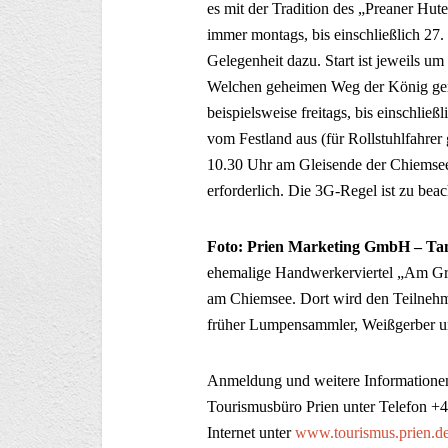
es mit der Tradition des „Preaner Hut
immer montags, bis einschließlich 27.
Gelegenheit dazu. Start ist jeweils u
Welchen geheimen Weg der König gen
beispielsweise freitags, bis einschlie
vom Festland aus (für Rollstuhlfahrer
10.30 Uhr am Gleisende der Chiemse
erforderlich. Die 3G-Regel ist zu beac
Foto: Prien Marketing GmbH – Tan
ehemalige Handwerkerviertel „Am Grie
am Chiemsee. Dort wird den Teilnehm
früher Lumpensammler, Weißgerber und
Anmeldung und weitere Informationen
Tourismusbüro Prien unter Telefon +
Internet unter
www.tourismus.prien.d