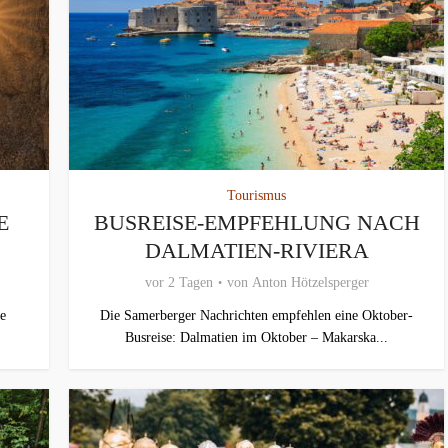
Tourismus
E
BUSREISE-EMPFEHLUNG NACH
DALMATIEN-RIVIERA
vor 2 Tagen
von
Anton Hötzelsperger
e
Die Samerberger Nachrichten empfehlen eine Oktober-
Busreise: Dalmatien im Oktober – Makarska...