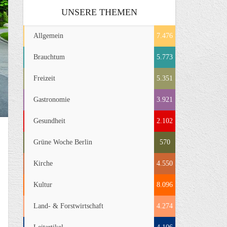
UNSERE THEMEN
Allgemein
7.476
Brauchtum
5.773
Freizeit
5.351
Gastronomie
3.921
Gesundheit
2.102
Grüne Woche Berlin
570
Kirche
4.550
Kultur
8.096
Land- & Forstwirtschaft
4.274