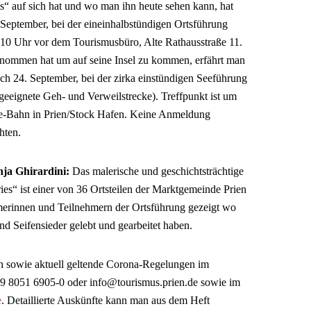
es“ auf sich hat und wo man ihn heute sehen kann, hat
 September, bei der eineinhalbstündigen Ortsführung
m 10 Uhr vor dem Tourismusbüro, Alte Rathausstraße 11.
ommen hat um auf seine Insel zu kommen, erfährt man
ßlich 24. September, bei der zirka einstündigen Seeführung
 geeignete Geh- und Verweilstrecke). Treffpunkt ist um
e-Bahn in Prien/Stock Hafen. Keine Anmeldung
hten.
ja Ghirardini:
Das malerische und geschichtsträchtige
s“ ist einer von 36 Ortsteilen der Marktgemeinde Prien
erinnen und Teilnehmern der Ortsführung gezeigt wo
 Seifensieder gelebt und gearbeitet haben.
 sowie aktuell geltende Corona-Regelungen im
49 8051 6905-0 oder info@tourismus.prien.de sowie im
e
. Detaillierte Auskünfte kann man aus dem Heft