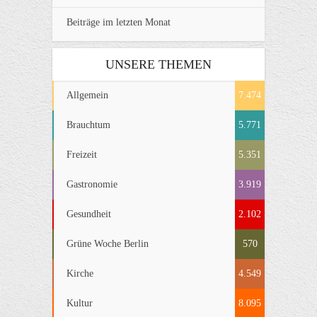
Beiträge im letzten Monat
UNSERE THEMEN
Allgemein
7.474
Brauchtum
5.771
Freizeit
5.351
Gastronomie
3.919
Gesundheit
2.102
Grüne Woche Berlin
570
Kirche
4.549
Kultur
8.095