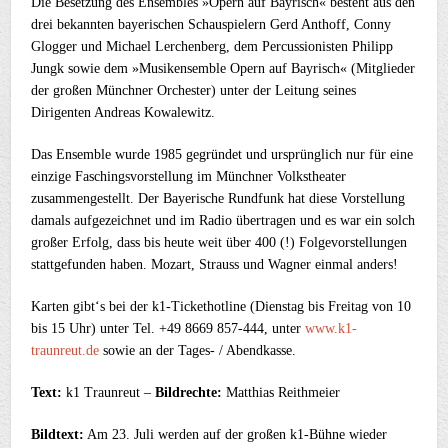
Die Besetzung des Ensembles »Opern auf Bayrisch« besteht aus den
drei bekannten bayerischen Schauspielern Gerd Anthoff, Conny
Glogger und Michael Lerchenberg, dem Percussionisten Philipp
Jungk sowie dem »Musikensemble Opern auf Bayrisch« (Mitglieder
der großen Münchner Orchester) unter der Leitung seines
Dirigenten Andreas Kowalewitz.
Das Ensemble wurde 1985 gegründet und ursprünglich nur für eine
einzige Faschingsvorstellung im Münchner Volkstheater
zusammengestellt. Der Bayerische Rundfunk hat diese Vorstellung
damals aufgezeichnet und im Radio übertragen und es war ein solch
großer Erfolg, dass bis heute weit über 400 (!) Folgevorstellungen
stattgefunden haben. Mozart, Strauss und Wagner einmal anders!
Karten gibt‘s bei der k1-Tickethotline (Dienstag bis Freitag von 10
bis 15 Uhr) unter Tel. +49 8669 857-444, unter
www.k1-
traunreut.de
sowie an der Tages- / Abendkasse.
Text:
k1 Traunreut –
Bildrechte:
Matthias Reithmeier
Bildtext:
Am 23. Juli werden auf der großen k1-Bühne wieder