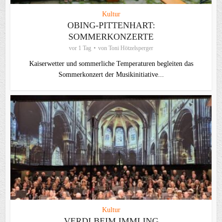
Kultur
OBING-PITTENHART:
SOMMERKONZERTE
vor 1 Tag
von
Toni Hötzelsperger
Kaiserwetter und sommerliche Temperaturen begleiten das
Sommerkonzert der Musikinitiative...
Kultur
VERDI BEIM IMMLING