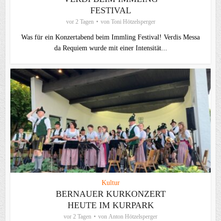
FESTIVAL
vor 2 Tagen
von
Toni Hötzelsperger
Was für ein Konzertabend beim Immling Festival! Verdis Messa
da Requiem wurde mit einer Intensität...
Kultur
BERNAUER KURKONZERT
HEUTE IM KURPARK
vor 2 Tagen
von
Anton Hötzelsperger