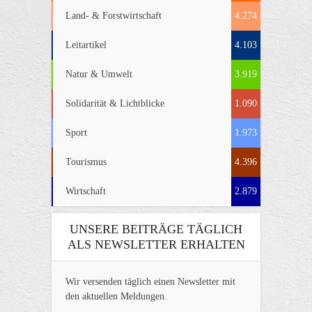
Land- & Forstwirtschaft
4.274
Leitartikel
4.103
Natur & Umwelt
3.919
Solidarität & Lichtblicke
1.090
Sport
1.973
Tourismus
4.396
Wirtschaft
2.879
UNSERE BEITRÄGE TÄGLICH
ALS NEWSLETTER ERHALTEN
Wir versenden täglich einen Newsletter mit
den aktuellen Meldungen.