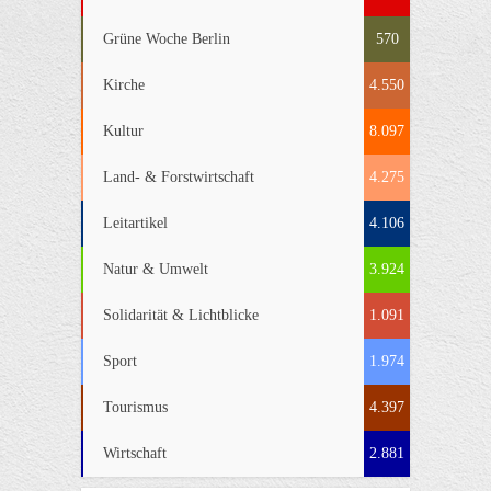
Grüne Woche Berlin
570
Kirche
4.550
Kultur
8.097
Land- & Forstwirtschaft
4.275
Leitartikel
4.106
Natur & Umwelt
3.924
Solidarität & Lichtblicke
1.091
Sport
1.974
Tourismus
4.397
Wirtschaft
2.881