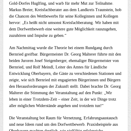
Gold-Dorfes Huglfing, und warb für mehr Mut zur Teilnahme.
Markus Breier, Kreisfachberater aus dem Landkreis Traunstein, hob
die Chancen des Wettbewerbs für seine Kolleginnen und Kollegen
hervor: „Es heißt nicht umsonst Kreisfachberatung. Wir haben mit
dem Dorfwettbewerb eine weitere gute Möglichkeit rauszugehen,
zuzuhören und Impulse zu geben.“
Am Nachmittag wurde die Theorie bei einem Rundgang durch
Bernried greifbar. Bürgermeister Dr. Georg Malterer führte mit den
beiden Juroren Josef Steigenberger, ehemaliger Bürgermeister von
Bernried, und Rolf Meindl, Leiter des Amtes für Ländliche
Entwicklung Oberbayern, die Gäste zu verschiedenen Stationen und
zeigte, wie sich Bernried mit engagierten Bürgerinnen und Bürgern
den Herausforderungen der Zukunft stellt. Dabei brachte Dr. Georg
Malterer die Stimmung der Veranstaltung auf den Punkt: „Wir
leben in einer Trotzdem-Zeit – einer Zeit, in der wir Dinge trotz
aller möglichen Widerstände angehen und trotzdem tun!“
Die Veranstaltung bot Raum für Vernetzung, Erfahrungsaustausch
und neue Ideen rund um den Dorfwettbewerb. Praxisbeispiele aus
Oberbayern machten deutlich, wie vielfältig erfolgreiche