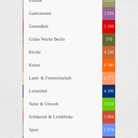
Freizeit
5.353
Gastronomie
3.926
Gesundheit
2.104
Grüne Woche Berlin
570
Kirche
4.550
Kultur
8.100
Land- & Forstwirtschaft
4.277
Leitartikel
4.106
Natur & Umwelt
3.928
Solidarität & Lichtblicke
1.094
Sport
1.974