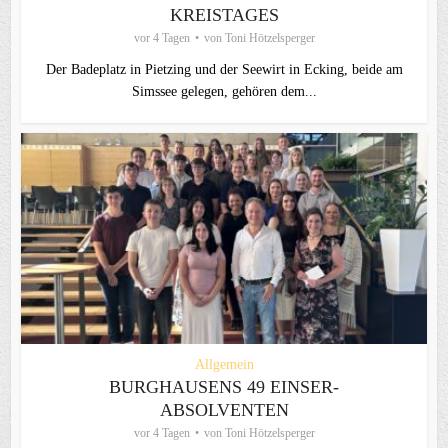
KREISTAGES
vor 4 Tagen
von
Toni Hötzelsperger
Der Badeplatz in Pietzing und der Seewirt in Ecking, beide am
Simssee gelegen, gehören dem...
Allgemein
BURGHAUSENS 49 EINSER-
ABSOLVENTEN
vor 4 Tagen
von
Toni Hötzelsperger