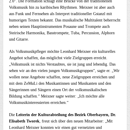
2.0“. Die Formation schlägt eine Brücke von der traditionellen
Volksmusik hin zu karibischen Rhythmen. Meixner ist aber auch
aus Funk und Fernsehen als Interpret traditioneller Gstanzl mit
humorigen Texten bekannt. Das musikalische Multitalent beherrscht
neben seinen Hauptinstrumenten Posaune und Trompete auch
Steirische Harmonika, Basstrompete, Tuba, Percussion, Alphorn
und Gitarre.
Als Volksmusikpfleger möchte Leonhard Meixner ein kulturelles
Angebot schaffen, das möglichst viele Zielgruppen erreicht.
„Volksmusik ist nichts Verstaubtes, sie ist jung und lebendig. Das
sehen wir an den vielen jungen Volksmusikgruppen“, sagte er. „Wir
wollen neue Angebote schaffen, neue Zielgruppen erreichen und
mit dem ZeMuLi den Musikantinnen und Musikanten und den
Sängerinnen und Sängern einen Ort der volksmusikalischen
Bildung schaffen.“ Meixner sagte weiter: „Ich möchte alle
Volksmusikinteressierten erreichen.“
Die
Leiterin der Kulturabteilung des Bezirk Oberbayern, Dr.
Elisabeth Tworek
, freut sich über den neuen Mitarbeiter: „Mit
Leonhard Meixner konnten wir einen gut vernetzten und