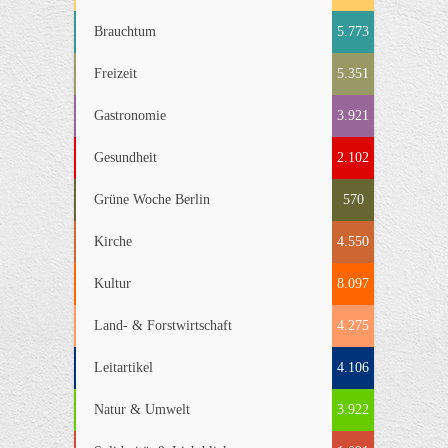
Brauchtum
5.773
Freizeit
5.351
Gastronomie
3.921
Gesundheit
2.102
Grüne Woche Berlin
570
Kirche
4.550
Kultur
8.097
Land- & Forstwirtschaft
4.275
Leitartikel
4.106
Natur & Umwelt
3.922