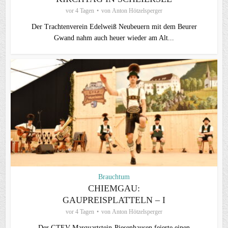
vor 4 Tagen
von
Anton Hötzelsperger
Der Trachtenverein Edelweiß Neubeuern mit dem Beurer
Gwand nahm auch heuer wieder am Alt...
Brauchtum
CHIEMGAU:
GAUPREISPLATTELN – I
vor 4 Tagen
von
Anton Hötzelsperger
Der GTEV Marquartstein-Piesenhausen feierte einen