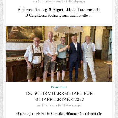
vor 16 Stunden
von
Toni Hötzelsperger
An diesem Sonntag, 9. August, lädt der Trachtenverein
D`Geiglstoana Sachrang zum traditionellen...
Brauchtum
TS: SCHIRMHERRSCHAFT FÜR
SCHÄFFLERTANZ 2027
vor 1 Tag
von
Toni Hötzelsperger
Oberbürgermeister Dr. Christian Hümmer übernimmt die