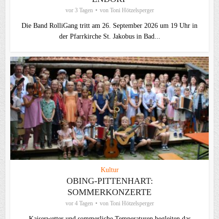
vor 3 Tagen
von
Toni Hötzelsperger
Die Band RolliGang tritt am 26. September 2026 um 19 Uhr in
der Pfarrkirche St. Jakobus in Bad...
Kultur
OBING-PITTENHART:
SOMMERKONZERTE
vor 4 Tagen
von
Toni Hötzelsperger
Kaiserwetter und sommerliche Temperaturen begleiten das