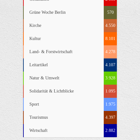
Grüne Woche Berlin
570
Kirche
4.550
Kultur
8.101
Land- & Forstwirtschaft
4.278
Leitartikel
4.107
Natur & Umwelt
3.928
Solidarität & Lichtblicke
1.095
Sport
1.975
Tourismus
4.397
Wirtschaft
2.882