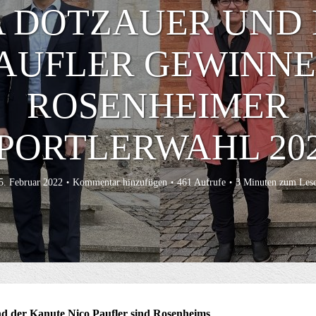
A DOTZAUER UND 
AUFLER GEWINN
ROSENHEIMER
PORTLERWAHL 20
5. Februar 2022
Kommentar hinzufügen
461 Aufrufe
3 Minuten zum Les
nd der Kanute Nico Paufler sind Rosenheims