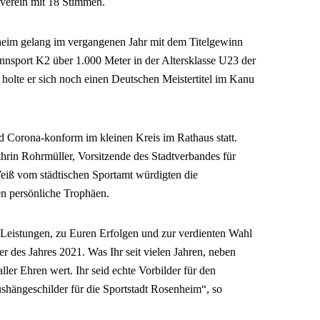
erein mit 18 Stimmen.
eim gelang im vergangenen Jahr mit dem Titelgewinn
nnsport K2 über 1.000 Meter in der Altersklasse U23 der
holte er sich noch einen Deutschen Meistertitel im Kanu
d Corona-konform im kleinen Kreis im Rathaus statt.
rin Rohrmüller, Vorsitzende des Stadtverbandes für
eiß vom städtischen Sportamt würdigten die
en persönliche Trophäen.
n Leistungen, zu Euren Erfolgen und zur verdienten Wahl
er des Jahres 2021. Was Ihr seit vielen Jahren, neben
aller Ehren wert. Ihr seid echte Vorbilder für den
ängeschilder für die Sportstadt Rosenheim“, so