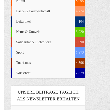
Kultur
8.095
Land- & Forstwirtschaft
4.274
Leitartikel
4.104
Natur & Umwelt
3.920
Solidarität & Lichtblicke
1.090
Sport
1.973
Tourismus
4.396
Wirtschaft
2.879
UNSERE BEITRÄGE TÄGLICH
ALS NEWSLETTER ERHALTEN