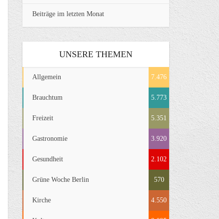
Beiträge im letzten Monat
UNSERE THEMEN
Allgemein
7.476
Brauchtum
5.773
Freizeit
5.351
Gastronomie
3.920
Gesundheit
2.102
Grüne Woche Berlin
570
Kirche
4.550