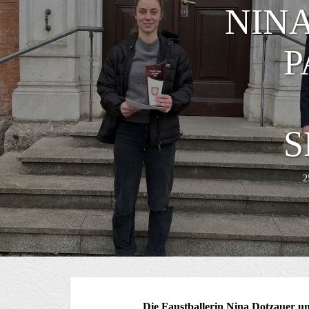
NIN
P
S
2
Die Faustballerin Nina Dotzauer u