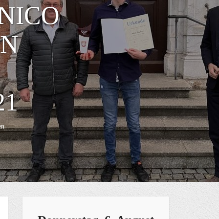
NICO
EN
21
en