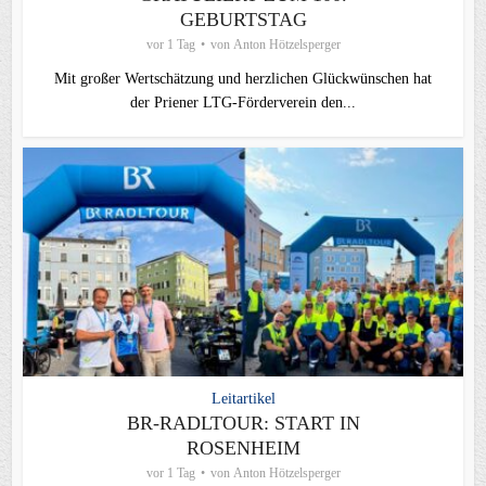
GEBURTSTAG
vor 1 Tag
von
Anton Hötzelsperger
Mit großer Wertschätzung und herzlichen Glückwünschen hat
der Priener LTG‑Förderverein den...
Leitartikel
BR-RADLTOUR: START IN
ROSENHEIM
vor 1 Tag
von
Anton Hötzelsperger