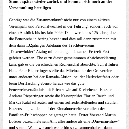
Stunde später wieder zurück und konnten sich noch an der
Versammlung beteiligen.
Geprägt war die Zusammenkunft nicht nur von einem aktiven
Vereinsjahr und Personalwechsel in der Führung, sondern auch von
einem Ausblick bis ins Jahr 2029. Dann werden es 125 Jahre, dass
die Feuerwehr in Atzing besteht und dies soll dann zusammen mit
dem dann 132jährigen Jubiläum des Trachtenvereins
„Daxenwinkler“ Atzing mit einem gemeinsamen Festzelt-Fest
gefeiert werden. Ehe es zu dieser gemeinsamen Absichtserklärung
kam, gab es die verschiedenen Rechenschaftsberichte. Schriftführer
Hans-Peter Riepertinger stellte das Miteinander der Ortsvereine
unter anderem bei der Ramada-Aktion, bei der Herbstfestfahrt oder
beim Dorffasching ebenso heraus wie das gute
Feuerwehrverständnis mit Prien sowie auf Kreisebene. Kassier
Andreas Riepertinger sowie die Kassenprüfer Florian Rauch und
Markus Kalal erfreuten mit einem zufriedenstellenden und stabilen
Kassenstand, zu dem auf der Einnahmenseite vor allem der
Familien-Frühschoppen beigetragen hatte. Erster Vorstand Martin
Loferer bezeichnete sein Amt alles andere als eine „One-man-show“
und sagte: „Wenn wir auch weiterhin so zusammenhalten, dann