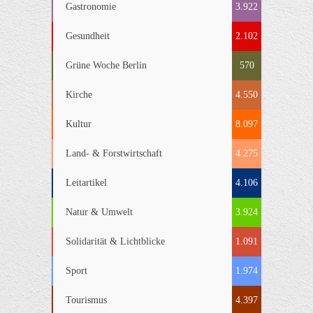
Gastronomie
3.922
Gesundheit
2.102
Grüne Woche Berlin
570
Kirche
4.550
Kultur
8.097
Land- & Forstwirtschaft
4.275
Leitartikel
4.106
Natur & Umwelt
3.924
Solidarität & Lichtblicke
1.091
Sport
1.974
Tourismus
4.397