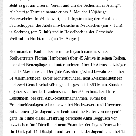
steht es gut um unseren Verein und um die Sicherheit in Atzing“.
Als heurige Termine nannte er am 3. Mai das 150jährige
Feuerwehrfest in Wildenwart, am Pfingstmontag den Familien-
Frühschoppen, die Jubiläums-Besuche in Neukirchen (am 7. Juni),
in Sachrang (am 5. Juli) und in Hasselbach in der Gemeinde
Weilrod im Hochtaunus (am 16. August).
Kommandant Paul Huber freute sich (auch namens seines
Stellvertreters Florian Hamberger) über 45 Aktive in seinen Reihen,
über drei Neuzugänge und unter anderem über 19 Atemschutzträger
und 17 Maschinisten. Der gute Ausbildungsstand bewährte sich bei
51 Alarmierungen, zwölf Monatsübungen, acht Zwischenübungen
und zwei Gemeinschaftsübungen. Insgesamt 1.660 Mann-Stunden
ergaben sich bei 12 Brandeinsätzen, bei 20 Technischen Hilfe-
Leistungen, bei drei ABC-Schutzmaßnahmen, 16mal bei
Brandmeldeanlagen-Alarm sowie bei Hochwasser- und Unwetter-
Situationen. „Die Jugend von heute sind die Retter von morgen!“ –
ganz im Sinne dieser Erfahrung berichtete Anna Boggusch von
inzwischen fünf Dirndl und neun Buam bei der Jugendfeuerwehr.
Ihr Dank galt für Disziplin und Lernfreude der Jugendlichen bei 15