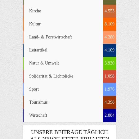
Kirche
4.553
Kultur
8.109
Land- & Forstwirtschaft
4.280
Leitartikel
4.109
Natur & Umwelt
3.930
Solidarität & Lichtblicke
1.098
Sport
1.976
Tourismus
4.398
Wirtschaft
2.884
UNSERE BEITRÄGE TÄGLICH
ALS NEWSLETTER ERHALTEN