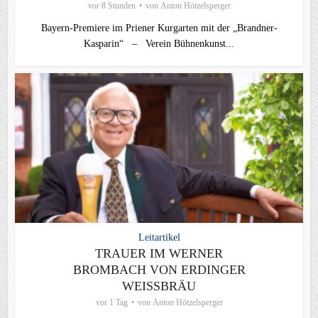
vor 8 Stunden
von
Anton Hötzelsperger
Bayern-Premiere im Priener Kurgarten mit der „Brandner-
Kasparin“ – Verein Bühnenkunst...
Leitartikel
TRAUER IM WERNER
BROMBACH VON ERDINGER
WEISSBRÄU
vor 1 Tag
von
Anton Hötzelsperger