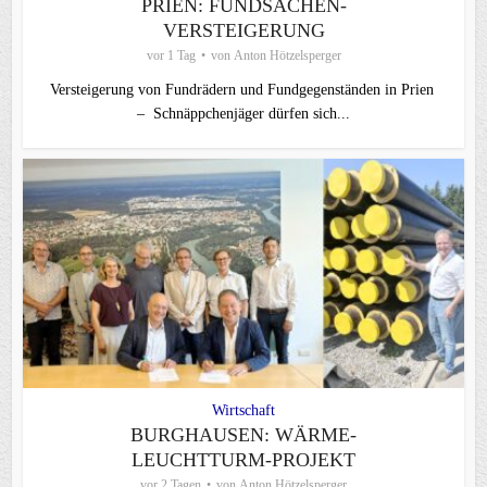
PRIEN: FUNDSACHEN-
VERSTEIGERUNG
vor 1 Tag
von
Anton Hötzelsperger
Versteigerung von Fundrädern und Fundgegenständen in Prien
– Schnäppchenjäger dürfen sich...
Wirtschaft
BURGHAUSEN: WÄRME-
LEUCHTTURM-PROJEKT
vor 2 Tagen
von
Anton Hötzelsperger