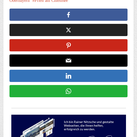
Oberbayern
Prien am Chiemsee