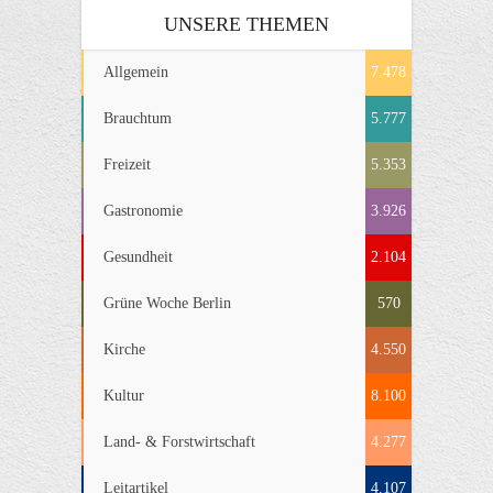
UNSERE THEMEN
Allgemein
7.478
Brauchtum
5.777
Freizeit
5.353
Gastronomie
3.926
Gesundheit
2.104
Grüne Woche Berlin
570
Kirche
4.550
Kultur
8.100
Land- & Forstwirtschaft
4.277
Leitartikel
4.107