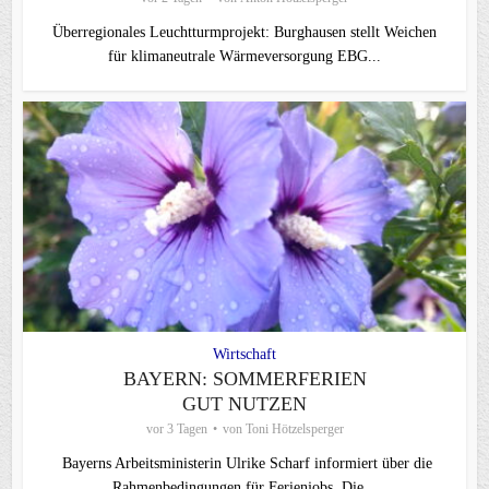
Überregionales Leuchtturmprojekt: Burghausen stellt Weichen
für klimaneutrale Wärmeversorgung EBG...
Wirtschaft
BAYERN: SOMMERFERIEN
GUT NUTZEN
vor 3 Tagen
von
Toni Hötzelsperger
Bayerns Arbeitsministerin Ulrike Scharf informiert über die
Rahmenbedingungen für Ferienjobs. Die...