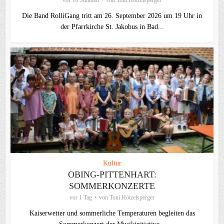
vor 16 Stunden
von
Toni Hötzelsperger
Die Band RolliGang tritt am 26. September 2026 um 19 Uhr in
der Pfarrkirche St. Jakobus in Bad...
Kultur
OBING-PITTENHART:
SOMMERKONZERTE
vor 1 Tag
von
Toni Hötzelsperger
Kaiserwetter und sommerliche Temperaturen begleiten das