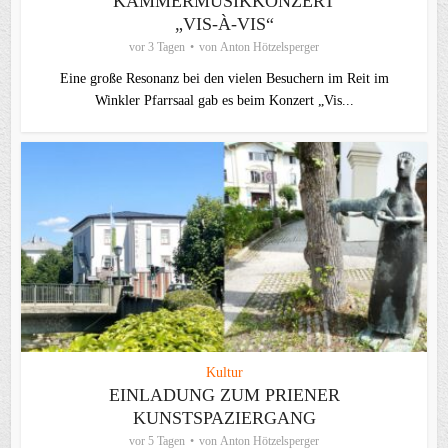
KAMMERMUSIKKONZERT
„VIS-À-VIS“
vor 3 Tagen
von
Anton Hötzelsperger
Eine große Resonanz bei den vielen Besuchern im Reit im
Winkler Pfarrsaal gab es beim Konzert „Vis...
Kultur
EINLADUNG ZUM PRIENER
KUNSTSPAZIERGANG
vor 5 Tagen
von
Anton Hötzelsperger