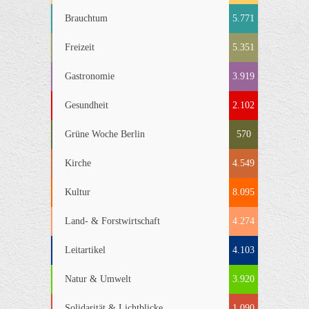
Brauchtum
5.771
Freizeit
5.351
Gastronomie
3.919
Gesundheit
2.102
Grüne Woche Berlin
570
Kirche
4.549
Kultur
8.095
Land- & Forstwirtschaft
4.274
Leitartikel
4.103
Natur & Umwelt
3.920
Solidarität & Lichtblicke
1.090