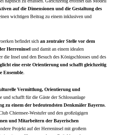
l haptisch zu erfassen. Gleichzeitig eröffnet das Modell
tiven auf die Dimensionen und die Gestaltung des
t einen wichtigen Beitrag zu einem inklusiven und
roerken befindet sich
an zentraler Stelle vor dem
der Herreninsel
und damit an einem idealen
 die Insel und den Besuch des Königschlosses und des
licht eine erste Orientierung und schafft gleichzeitig
ge Ensemble
.
ulturelle Vermittlung, Orientierung und
e und schafft für die Gäste der Schlossanlage
g zu einem der bedeutendsten Denkmäler Bayerns
.
 Club Chiemsee-Westufer und den großzügigen
nnen und Mitarbeitern der Bayerischen
sondere Projekt auf der Herreninsel mit großem