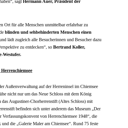
haben“, sagt
Hermann Auer, Präsident der
en Ort für alle Menschen unmittelbar erfahrbar zu
ade
blinden und sehbehinderten Menschen einen
nd lädt zugleich alle Besucherinnen und Besucher dazu
Perspektive zu entdecken“, so
Bertrand Koller,
e-Westufer.
g Herrenchiemsee
 der Außenverwaltung auf der Herreninsel im Chiemsee
Mühe nicht nur um das Neue Schloss mit dem König
as Augustiner-Chorherrenstift (Altes Schloss) mit
rrenstift befinden sich unter anderem das Museum „Der
er Verfassungskonvent von Herrenchiemsee 1948“, die
ck und die „Galerie Maler am Chiemsee“. Rund 75 feste