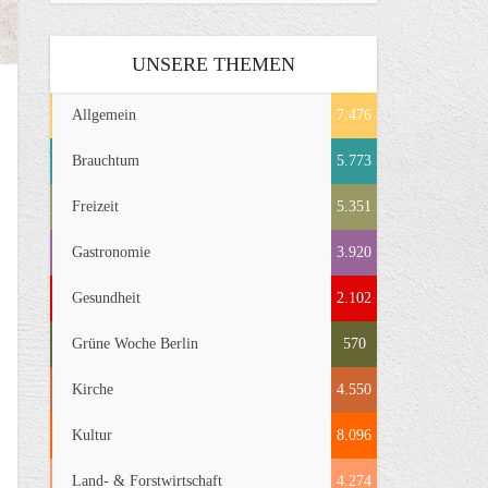
UNSERE THEMEN
Allgemein
7.476
Brauchtum
5.773
Freizeit
5.351
Gastronomie
3.920
Gesundheit
2.102
Grüne Woche Berlin
570
Kirche
4.550
Kultur
8.096
Land- & Forstwirtschaft
4.274