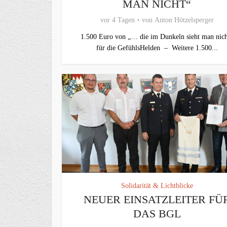
MAN NICHT“
vor 4 Tagen
von
Anton Hötzelsperger
1.500 Euro von „… die im Dunkeln sieht man nich
für die GefühlsHelden – Weitere 1.500...
Solidarität & Lichtblicke
NEUER EINSATZLEITER FÜ
DAS BGL