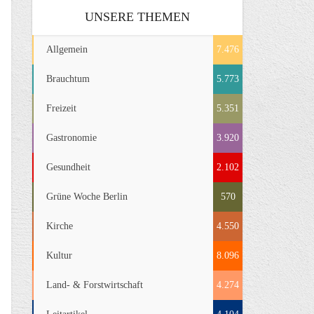
UNSERE THEMEN
Allgemein
7.476
Brauchtum
5.773
Freizeit
5.351
Gastronomie
3.920
Gesundheit
2.102
Grüne Woche Berlin
570
Kirche
4.550
Kultur
8.096
Land- & Forstwirtschaft
4.274