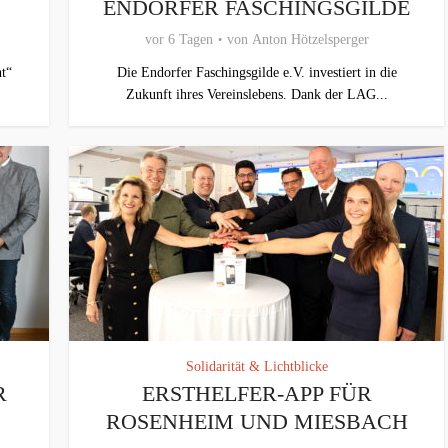
ENDORFER FASCHINGSGILDE
vor 6 Tagen
von
Anton Hötzelsperger
t“
Die Endorfer Faschingsgilde e.V. investiert in die
Zukunft ihres Vereinslebens. Dank der LAG...
Solidarität & Lichtblicke
R
ERSTHELFER-APP FÜR
ROSENHEIM UND MIESBACH