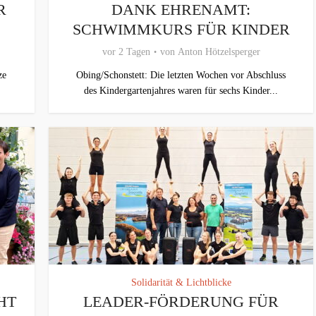
R
DANK EHRENAMT:
SCHWIMMKURS FÜR KINDER
vor 2 Tagen
von
Anton Hötzelsperger
ze
Obing/Schonstett: Die letzten Wochen vor Abschluss
des Kindergartenjahres waren für sechs Kinder...
Solidarität & Lichtblicke
HT
LEADER-FÖRDERUNG FÜR