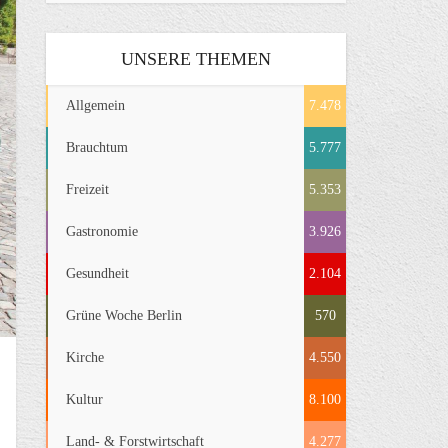
UNSERE THEMEN
Allgemein
7.478
Brauchtum
5.777
Freizeit
5.353
Gastronomie
3.926
Gesundheit
2.104
Grüne Woche Berlin
570
Kirche
4.550
Kultur
8.100
Land- & Forstwirtschaft
4.277