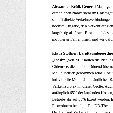
Alexander Brüll, General Manager 
öffentlichen Nahverkehr im Chiemgau 
schafft direkte Verkehrsverbindungen,
höchste Aufgabe, den Verkehr effizien
langfristig als festen Bestandteil des
motivierter Fahrer:innen sind wir daf
Klaus Stöttner, Landtagsabgeordne
„Rosi“:
„Seit 2017 laufen die Planun
Chiemsee, die ich federführend übern
Mai in Betrieb genommen wird. Rosi is
individuelle Mobilität im ländlichen
Verkehrsprojekt in dieser Größe. Auch 
anfänglich 65% der laufenden Kosten, 
Betriebsjahr auf 35% fixiert werden.
Einwohnern beteiligt. Die DB-Töchter
On-Demand-Verkehr für die Umsetzung 