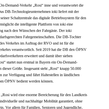
On-Demand-Verkehr „Rosi“ inne und verantwortet die
Das DB-Technologieunternehmen ioki liefert mit der
iner Schaltzentrale das digitale Betriebssystem für den
licht die intelligente Plattform von ioki eine
ung nach den Wünschen der Fahrgäste. Der ioki
edarfsgerechten Fahrgemeinschaften. Die DB-Tochter
des Verkehrs im Auftrag der RVO und ist für die
erkehrs verantwortlich. Seit 2019 hat die DB den ÖPNV
darfsverkehren erweitert und damit über sieben
osi“ startet nun erstmal in Bayern ein On-Demand-
n dieser Größe. Insgesamt steht „Rosi“ knapp 50.000
 zur Verfügung und fährt Haltestellen in ländlichen
 vom ÖPNV bedient werden können.
:
„Rosi wird eine enorme Bereicherung für den Landkreis
ndividuelle und nachhaltige Mobilität garantiert, ohne
in. Vor allem für Familien, Senioren und Jugendliche,