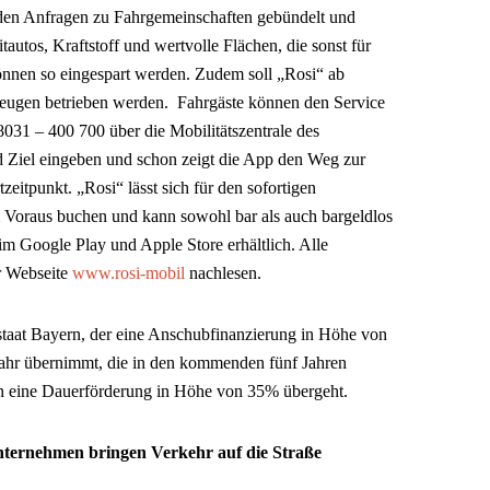
den Anfragen zu Fahrgemeinschaften gebündelt und
autos, Kraftstoff und wertvolle Flächen, die sonst für
önnen so eingespart werden. Zudem soll „Rosi“ ab
rzeugen betrieben werden. Fahrgäste können den Service
031 – 400 700 über die Mobilitätszentrale des
d Ziel eingeben und schon zeigt die App den Weg zur
zeitpunkt. „Rosi“ lässt sich für den sofortigen
im Voraus buchen und kann sowohl bar als auch bargeldlos
 im Google Play und Apple Store erhältlich. Alle
er Webseite
www.rosi-mobil
nachlesen.
istaat Bayern, der eine Anschubfinanzierung in Höhe von
Jahr übernimmt, die in den kommenden fünf Jahren
 in eine Dauerförderung in Höhe von 35% übergeht.
ternehmen bringen Verkehr auf die Straße