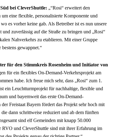
Süd bei CleverShuttle:
„“Rosi“ erweitert den
um eine flexible, personalisierte Komponente und
 wo es vorher keine gab. Als Betreiber ist es nun unsere
t und zuverlässig auf die Straße zu bringen und „Rosi“
 lokalen Nahverkehrs zu etablieren. Mit einer Gruppe
ür bestens gewappnet.“
ter für den Stimmkreis Rosenheim und Initiator von
gen für ein flexibles On-Demand-Verkehrsprojekt am
ommen habe. Ich freue mich sehr, dass „Rosi“ zum 1.
t ein Leuchtturmprojekt für nachhaltige, flexible und
 Raum und bayernweit das erste On-Demand-
der Freistaat Bayern fördert das Projekt sehr hoch mit
die dann schrittweise reduziert und ab dem fünften
 Insgesamt sind elf Gemeinden mit knapp 50.000
 RVO und CleverShuttle sind mit ihrer Erfahrung im
des Projekts genau der richtige Partner.“