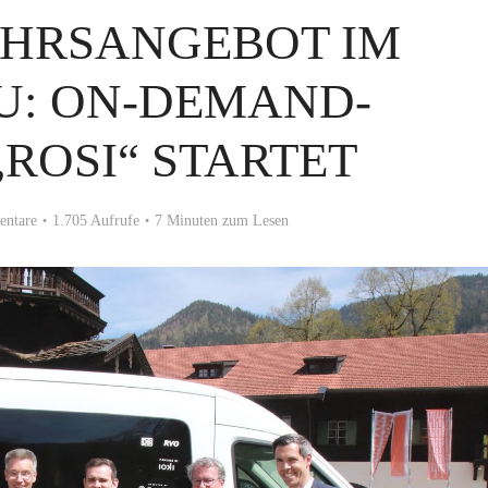
HRSANGEBOT IM
U: ON-DEMAND-
„ROSI“ STARTET
ntare
1.705 Aufrufe
7 Minuten zum Lesen