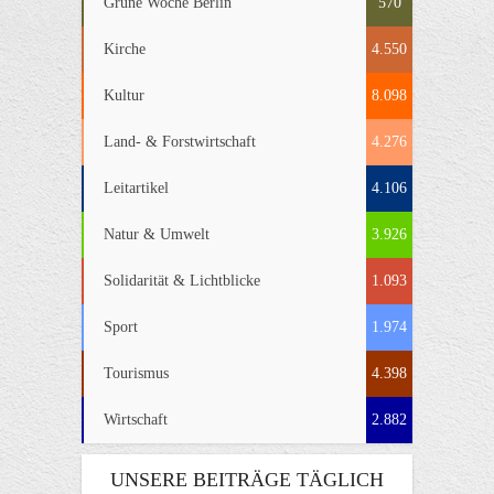
Grüne Woche Berlin
570
Kirche
4.550
Kultur
8.098
Land- & Forstwirtschaft
4.276
Leitartikel
4.106
Natur & Umwelt
3.926
Solidarität & Lichtblicke
1.093
Sport
1.974
Tourismus
4.398
Wirtschaft
2.882
UNSERE BEITRÄGE TÄGLICH