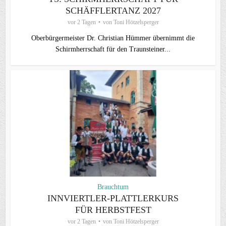
SCHÄFFLERTANZ 2027
vor 2 Tagen
von
Toni Hötzelsperger
Oberbürgermeister Dr. Christian Hümmer übernimmt die
Schirmherrschaft für den Traunsteiner...
Brauchtum
INNVIERTLER-PLATTLERKURS
FÜR HERBSTFEST
vor 2 Tagen
von
Toni Hötzelsperger