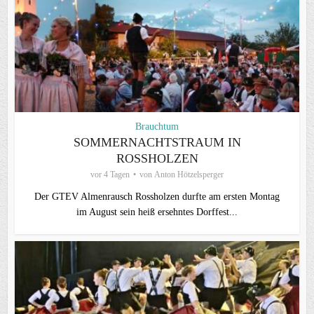
Brauchtum
SOMMERNACHTSTRAUM IN
ROSSHOLZEN
vor 4 Tagen
von
Anton Hötzelsperger
Der GTEV Almenrausch Rossholzen durfte am ersten Montag
im August sein heiß ersehntes Dorffest...