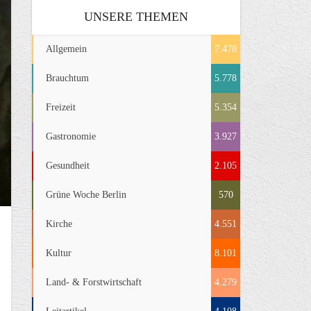
UNSERE THEMEN
Allgemein
7.478
Brauchtum
5.778
Freizeit
5.354
Gastronomie
3.927
Gesundheit
2.105
Grüne Woche Berlin
570
Kirche
4.551
Kultur
8.101
Land- & Forstwirtschaft
4.279