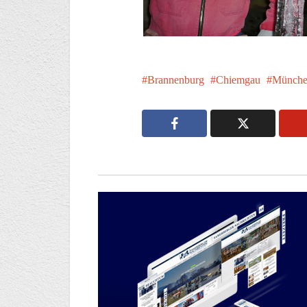
Brannenburg
Chiemgau
Münche