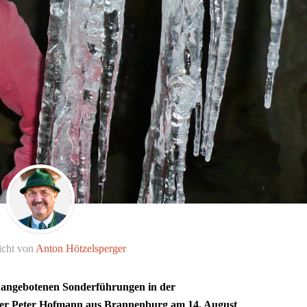
icht von
Anton Hötzelsperger
e angebotenen Sonderführungen in der
her Peter Hofmann aus Brannenburg am 14. August