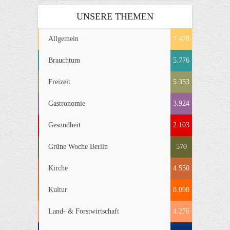
UNSERE THEMEN
Allgemein
7.478
Brauchtum
5.776
Freizeit
5.353
Gastronomie
3.924
Gesundheit
2.103
Grüne Woche Berlin
570
Kirche
4.550
Kultur
8.098
Land- & Forstwirtschaft
4.276