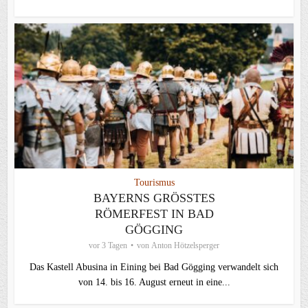
Tourismus
BAYERNS GRÖSSTES R
ÖMERFEST IN BAD G
ÖGGING
vor 3 Tagen
von
Anton Hötzelsperger
Das Kastell Abusina in Eining bei Bad Gögging verwandelt sich
von 14. bis 16. August erneut in eine...