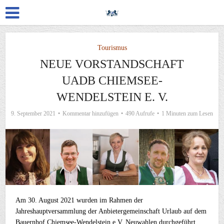
Tourismus
NEUE VORSTANDSCHAFT
UADB CHIEMSEE-
WENDELSTEIN E. V.
9. September 2021
Kommentar hinzufügen
490 Aufrufe
1 Minuten zum Lesen
Am 30. August 2021 wurden im Rahmen der
Jahreshauptversammlung der Anbietergemeinschaft Urlaub auf dem
Bauernhof Chiemsee-Wendelstein e.V. Neuwahlen durchgeführt.