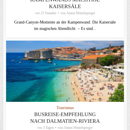
KAISERSÄLE
vor 23 Stunden
von
Anton Hötzelsperger
Grand-Canyon-Momente an der Kampenwand: Die Kaisersäle
im magischen Abendlicht – Es sind...
Tourismus
BUSREISE-EMPFEHLUNG
NACH DALMATIEN-RIVIERA
vor 3 Tagen
von
Anton Hötzelsperger