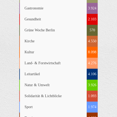
Gastronomie
3.924
Gesundheit
2.103
Grüne Woche Berlin
570
Kirche
4.550
Kultur
8.098
Land- & Forstwirtschaft
4.276
Leitartikel
4.106
Natur & Umwelt
3.926
Solidarität & Lichtblicke
1.093
Sport
1.974