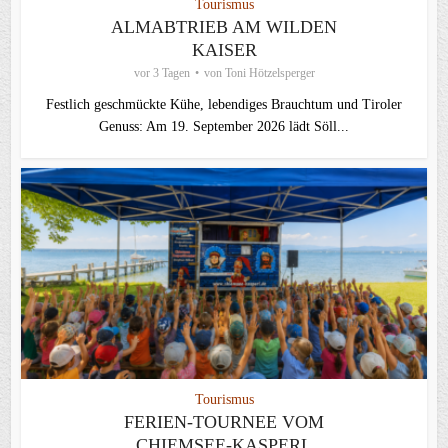
Tourismus
ALMABTRIEB AM WILDEN
KAISER
vor 3 Tagen
von
Toni Hötzelsperger
Festlich geschmückte Kühe, lebendiges Brauchtum und Tiroler
Genuss: Am 19. September 2026 lädt Söll...
Tourismus
FERIEN-TOURNEE VOM
CHIEMSEE-KASPERL