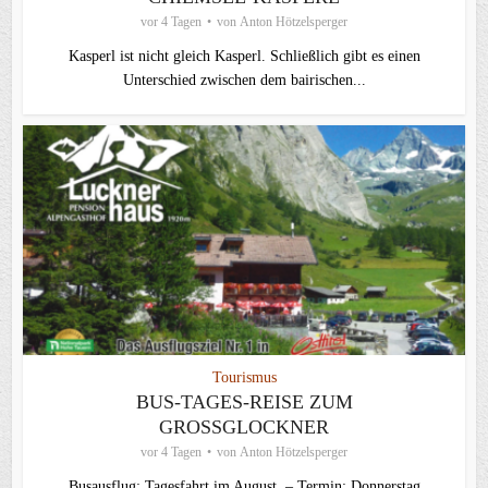
vor 4 Tagen
von
Anton Hötzelsperger
Kasperl ist nicht gleich Kasperl. Schließlich gibt es einen
Unterschied zwischen dem bairischen...
Tourismus
BUS-TAGES-REISE ZUM
GROSSGLOCKNER
vor 4 Tagen
von
Anton Hötzelsperger
Busausflug: Tagesfahrt im August – Termin: Donnerstag