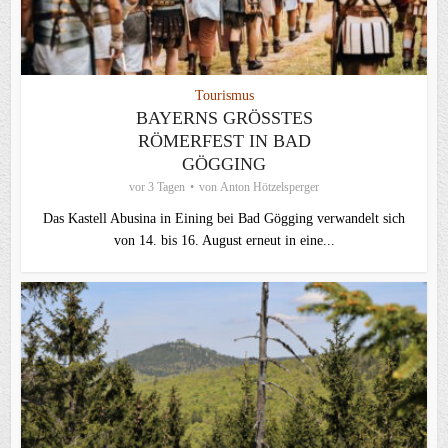
Tourismus
BAYERNS GRÖSSTES R
ÖMERFEST IN BAD G
ÖGGING
vor 3 Tagen
von
Anton Hötzelsperger
Das Kastell Abusina in Eining bei Bad Gögging verwandelt sich
von 14. bis 16. August erneut in eine...