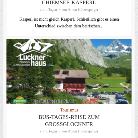
CHIEMSEE-KASPERL
vor 5 Tagen
von
Anton Hötzelsperger
Kasperl ist nicht gleich Kasperl. Schließlich gibt es einen
Unterschied zwischen dem bairischen...
Tourismus
BUS-TAGES-REISE ZUM
GROSSGLOCKNER
vor 6 Tagen
von
Anton Hötzelsperger