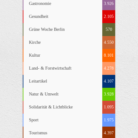
Gastronomie
3.926
Gesundheit
2.105
Grüne Woche Berlin
570
Kirche
4.550
Kultur
8.101
Land- & Forstwirtschaft
4.278
Leitartikel
4.107
Natur & Umwelt
3.928
Solidarität & Lichtblicke
1.095
Sport
1.975
Tourismus
4.397