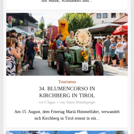
mit Musik, Schmankerl und...
Tourismus
34. BLUMENCORSO IN
KIRCHBERG IN TIROL
vor 6 Tagen
von
Anton Hötzelsperger
Am 15. August, dem Feiertag Mariä Himmelfahrt, verwandelt
sich Kirchberg in Tirol erneut in ein...