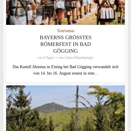
Tourismus
BAYERNS GRÖSSTES R
ÖMERFEST IN BAD G
ÖGGING
vor 4 Tagen
von
Anton Hötzelsperger
Das Kastell Abusina in Eining bei Bad Gögging verwandelt sich
von 14. bis 16. August erneut in eine...