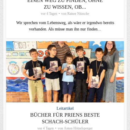
EINEN WEG ZU FINDEN, OHNE
ZU WISSEN, OB...
vor 4 Tagen
von
Rainer Nitzsche
Wir sprechen vom Lebensweg, als wäre er irgendwo bereits
vorhanden. Als müsse man ihn nur finden...
Leitartikel
BÜCHER FÜR PRIENS BESTE
SCHACH-SCHÜLER
vor 4 Tagen
von
Anton Hötzelsperger