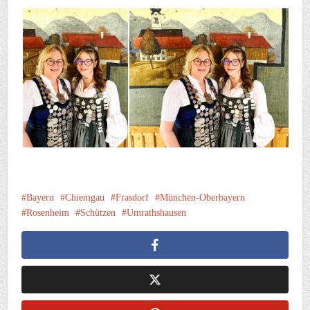
Bayern
Chiemgau
Frasdorf
München-Oberbayern
Rosenheim
Schützen
Umrathshausen