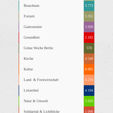
Brauchtum
5.773
Freizeit
5.351
Gastronomie
3.920
Gesundheit
2.102
Grüne Woche Berlin
570
Kirche
4.549
Kultur
8.095
Land- & Forstwirtschaft
4.274
Leitartikel
4.104
Natur & Umwelt
3.920
Solidarität & Lichtblicke
1.090