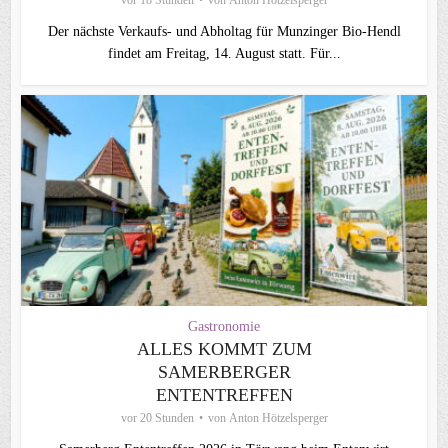
vor 18 Stunden
von
Anton Hötzelsperger
Der nächste Verkaufs- und Abholtag für Munzinger Bio-Hendl
findet am Freitag, 14. August statt. Für...
Gastronomie
ALLES KOMMT ZUM
SAMERBERGER
ENTENTREFFEN
vor 20 Stunden
von
Anton Hötzelsperger