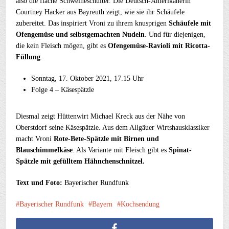
also die flache Schweineschulter. Die Deutsch-Amerikanerin
Courtney Hacker aus Bayreuth zeigt, wie sie ihr Schäufele
zubereitet. Das inspiriert Vroni zu ihrem knusprigen
Schäufele mit
Ofengemüse und selbstgemachten Nudeln
. Und für diejenigen,
die kein Fleisch mögen, gibt es
Ofengemüse-Ravioli mit Ricotta-
Füllung
.
Sonntag, 17. Oktober 2021, 17.15 Uhr
Folge 4 – Käsespätzle
Diesmal zeigt Hüttenwirt Michael Kreck aus der Nähe von
Oberstdorf seine Käsespätzle. Aus dem Allgäuer Wirtshausklassiker
macht Vroni
Rote-Bete-Spätzle mit Birnen und
Blauschimmelkäse
. Als Variante mit Fleisch gibt es
Spinat-
Spätzle mit gefülltem Hähnchenschnitzel.
Text und Foto:
Bayerischer Rundfunk
Bayerischer Rundfunk
Bayern
Kochsendung