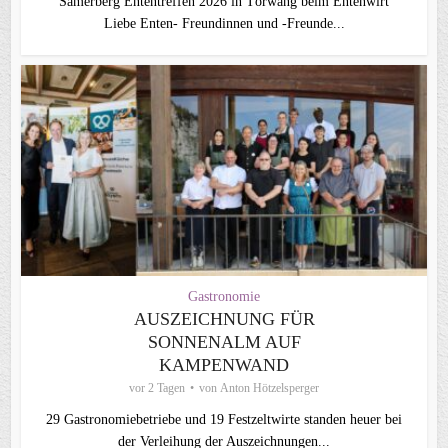
Samerberg Ententreffen 2026 in Törwang beim Entenwirt
Liebe Enten- Freundinnen und -Freunde...
Gastronomie
AUSZEICHNUNG FÜR
SONNENALM AUF
KAMPENWAND
vor 2 Tagen
von
Anton Hötzelsperger
29 Gastronomiebetriebe und 19 Festzeltwirte standen heuer bei
der Verleihung der Auszeichnungen...