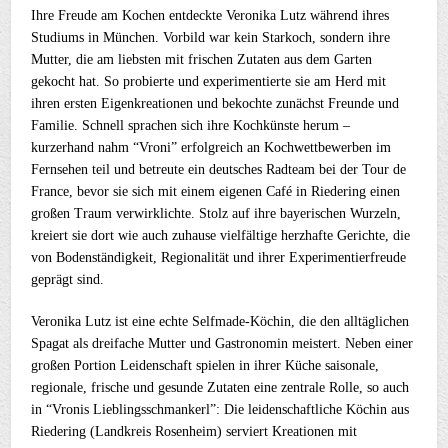
Ihre Freude am Kochen entdeckte Veronika Lutz während ihres
Studiums in München. Vorbild war kein Starkoch, sondern ihre
Mutter, die am liebsten mit frischen Zutaten aus dem Garten
gekocht hat. So probierte und experimentierte sie am Herd mit
ihren ersten Eigenkreationen und bekochte zunächst Freunde und
Familie. Schnell sprachen sich ihre Kochkünste herum –
kurzerhand nahm “Vroni” erfolgreich an Kochwettbewerben im
Fernsehen teil und betreute ein deutsches Radteam bei der Tour de
France, bevor sie sich mit einem eigenen Café in Riedering einen
großen Traum verwirklichte. Stolz auf ihre bayerischen Wurzeln,
kreiert sie dort wie auch zuhause vielfältige herzhafte Gerichte, die
von Bodenständigkeit, Regionalität und ihrer Experimentierfreude
geprägt sind.
Veronika Lutz ist eine echte Selfmade-Köchin, die den alltäglichen
Spagat als dreifache Mutter und Gastronomin meistert. Neben einer
großen Portion Leidenschaft spielen in ihrer Küche saisonale,
regionale, frische und gesunde Zutaten eine zentrale Rolle, so auch
in “Vronis Lieblingsschmankerl”: Die leidenschaftliche Köchin aus
Riedering (Landkreis Rosenheim) serviert Kreationen mit