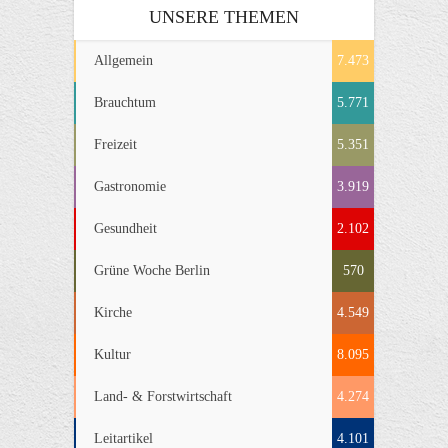
UNSERE THEMEN
Allgemein
7.473
Brauchtum
5.771
Freizeit
5.351
Gastronomie
3.919
Gesundheit
2.102
Grüne Woche Berlin
570
Kirche
4.549
Kultur
8.095
Land- & Forstwirtschaft
4.274
Leitartikel
4.101