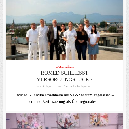
Gesundheit
ROMED SCHLIESST V
ERSORGUNGSLÜCKE
vor 4 Tagen
von
Anton Hötzelsperger
RoMed Klinikum Rosenheim als SAV-Zentrum zugelassen –
erneute Zertifizierung als Überregionales...