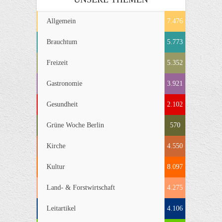
Allgemein
7.476
Brauchtum
5.773
Freizeit
5.352
Gastronomie
3.921
Gesundheit
2.102
Grüne Woche Berlin
570
Kirche
4.550
Kultur
8.097
Land- & Forstwirtschaft
4.275
Leitartikel
4.106