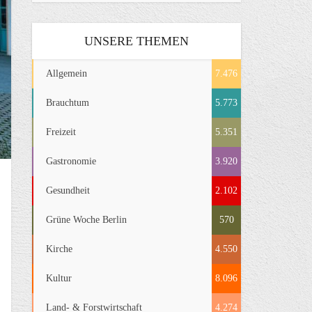
UNSERE THEMEN
Allgemein
7.476
Brauchtum
5.773
Freizeit
5.351
Gastronomie
3.920
Gesundheit
2.102
Grüne Woche Berlin
570
Kirche
4.550
Kultur
8.096
Land- & Forstwirtschaft
4.274