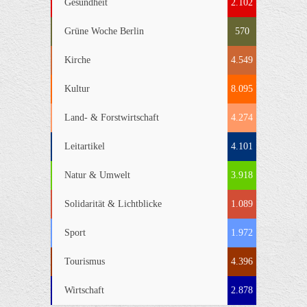
Gesundheit
2.102
Grüne Woche Berlin
570
Kirche
4.549
Kultur
8.095
Land- & Forstwirtschaft
4.274
Leitartikel
4.101
Natur & Umwelt
3.918
Solidarität & Lichtblicke
1.089
Sport
1.972
Tourismus
4.396
Wirtschaft
2.878