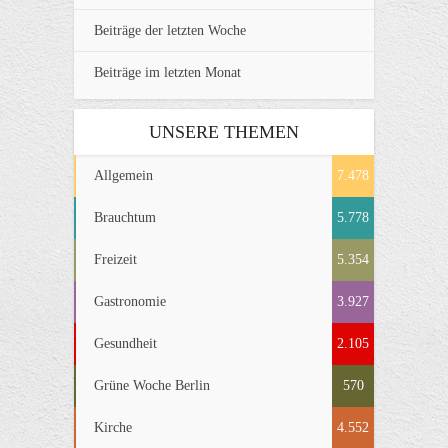
Beiträge der letzten Woche
Beiträge im letzten Monat
UNSERE THEMEN
Allgemein
7.478
Brauchtum
5.778
Freizeit
5.354
Gastronomie
3.927
Gesundheit
2.105
Grüne Woche Berlin
570
Kirche
4.552