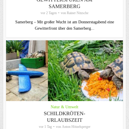
AMERBERG
vor 2 Tagen
von
Rainer Nitzsche
Samerberg – Mit großer Wucht ist am Donnerstagabend eine
Gewitterfront über den Samerberg...
Natur & Umwelt
SCHILDKRÖTEN-
URLAUBSZEIT
vor 1 Tag
von
Anton Hötzelsperger