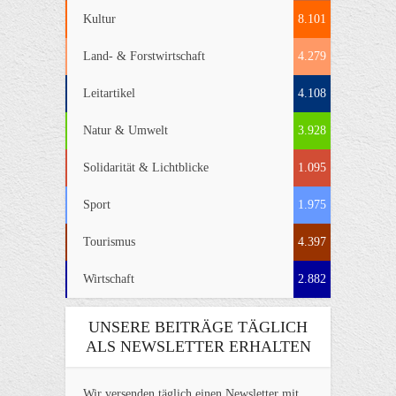
Kultur
8.101
Land- & Forstwirtschaft
4.279
Leitartikel
4.108
Natur & Umwelt
3.928
Solidarität & Lichtblicke
1.095
Sport
1.975
Tourismus
4.397
Wirtschaft
2.882
UNSERE BEITRÄGE TÄGLICH
ALS NEWSLETTER ERHALTEN
Wir versenden täglich einen Newsletter mit