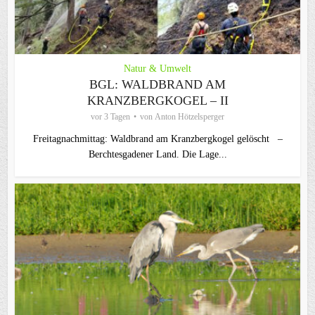
Natur & Umwelt
BGL: WALDBRAND AM
KRANZBERGKOGEL – II
vor 3 Tagen
von
Anton Hötzelsperger
Freitagnachmittag: Waldbrand am Kranzbergkogel gelöscht –
Berchtesgadener Land. Die Lage...