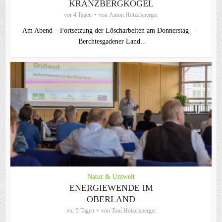
KRANZBERGKOGEL
vor 4 Tagen
von
Anton Hötzelsperger
Am Abend – Fortsetzung der Löscharbeiten am Donnerstag –
Berchtesgadener Land...
Natur & Umwelt
ENERGIEWENDE IM
OBERLAND
vor 5 Tagen
von
Toni Hötzelsperger