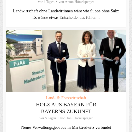
vor 4 Tagen
von
Anton Hötzelsperger
Landwirtschaft ohne Landwirtinnen wäre wie Suppe ohne Salz:
Es würde etwas Entscheidendes fehlen...
Land- & Forstwirtschaft
HOLZ AUS BAYERN FÜR
BAYERNS ZUKUNFT
vor 5 Tagen
von
Toni Hötzelsperger
Neues Verwaltungsgebäude in Marktredwitz verbindet