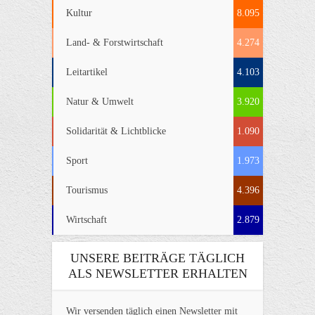
Kultur
8.095
Land- & Forstwirtschaft
4.274
Leitartikel
4.103
Natur & Umwelt
3.920
Solidarität & Lichtblicke
1.090
Sport
1.973
Tourismus
4.396
Wirtschaft
2.879
UNSERE BEITRÄGE TÄGLICH
ALS NEWSLETTER ERHALTEN
Wir versenden täglich einen Newsletter mit