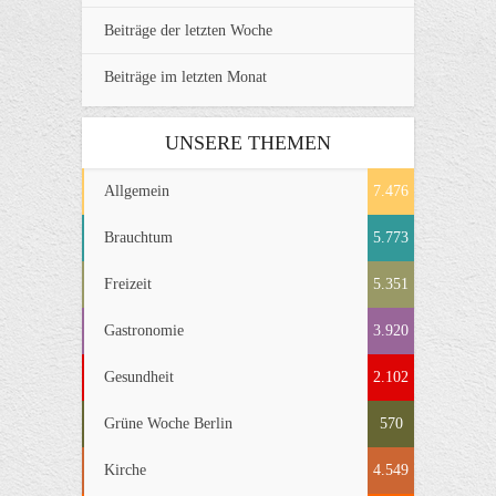
Beiträge der letzten Woche
Beiträge im letzten Monat
UNSERE THEMEN
Allgemein
7.476
Brauchtum
5.773
Freizeit
5.351
Gastronomie
3.920
Gesundheit
2.102
Grüne Woche Berlin
570
Kirche
4.549