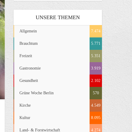
UNSERE THEMEN
Allgemein
7.474
Brauchtum
5.771
Freizeit
5.351
Gastronomie
3.919
Gesundheit
2.102
Grüne Woche Berlin
570
Kirche
4.549
Kultur
8.095
Land- & Forstwirtschaft
4.274