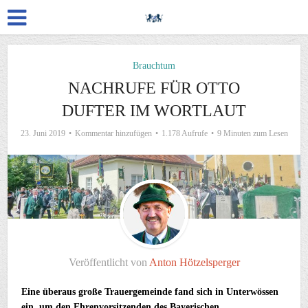
Brauchtum
NACHRUFE FÜR OTTO
DUFTER IM WORTLAUT
23. Juni 2019
Kommentar hinzufügen
1.178 Aufrufe
9 Minuten zum Lesen
Veröffentlicht von
Anton Hötzelsperger
Eine überaus große Trauergemeinde fand sich in Unterwössen
ein, um den Ehrenvorsitzenden des Bayerischen