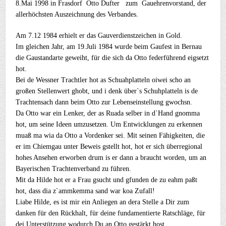
8.Mai 1998 in Frasdorf Otto Dufter zum Gauehrenvorstand, der
allerhöchsten Auszeichnung des Verbandes.
Am 7.12 1984 erhielt er das Gauverdienstzeichen in Gold.
Im gleichen Jahr, am 19.Juli 1984 wurde beim Gaufest in Bernau
die Gaustandarte geweiht, für die sich da Otto federführend eigsetzt
hot.
Bei de Wessner Trachtler hot as Schuahplatteln oiwei scho an
großen Stellenwert ghobt, und i denk über`s Schuhplatteln is de
Trachtensach dann beim Otto zur Lebenseinstellung gwochsn.
Da Otto war ein Lenker, der as Ruada selber in d`Hand gnomma
hot, um seine Ideen umzusetzen. Um Entwicklungen zu erkennen
muaß ma wia da Otto a Vordenker sei. Mit seinen Fähigkeiten, die
er im Chiemgau unter Beweis gstellt hot, hot er sich überregional
hohes Ansehen erworben drum is er dann a braucht worden, um an
Bayerischen Trachtenverband zu führen.
Mit da Hilde hot er a Frau gsucht und gfunden de zu eahm paßt
hot, dass dia z`ammkemma sand war koa Zufall!
Liabe Hilde, es ist mir ein Anliegen an dera Stelle a Dir zum
danken für den Rückhalt, für deine fundamentierte Ratschläge, für
dei Unterstützung wodurch Du an Otto gestärkt host.