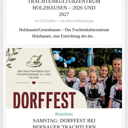
TRACHTENKULTURZENTRUM
HOLZHAUSEN – 2026 UND
2027
vor 20 Stunden
von
Anton Hötzelsperger
Holzhausen/Geisenhausen – Das Trachtenkulturzentrum
Holzhausen, eine Einrichtung des des...
Brauchtum
SAMSTAG: DORFFEST BEI
BERNAUER TRACHTLERN