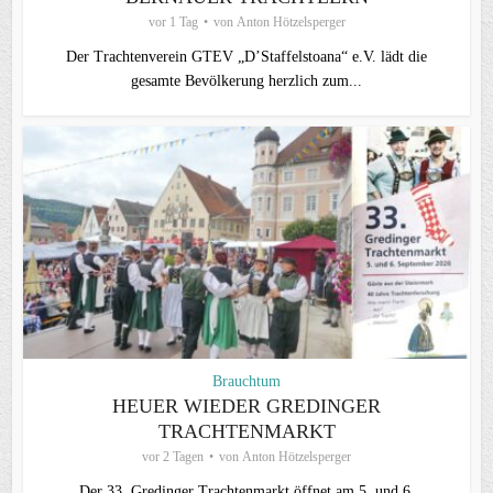
vor 1 Tag
von
Anton Hötzelsperger
Der Trachtenverein GTEV „D’Staffelstoana“ e.V. lädt die
gesamte Bevölkerung herzlich zum...
Brauchtum
HEUER WIEDER GREDINGER
TRACHTENMARKT
vor 2 Tagen
von
Anton Hötzelsperger
Der 33. Gredinger Trachtenmarkt öffnet am 5. und 6.