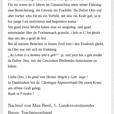
Für mi waren de 6 Jahren im Gauausschuss unter seiner Führung
eine Bereicherung, ein Gewinn ois Trachtler. Da Dufter Otto war
aber vorher scho für mi ein Vorbild, der mia vui Kraft gab, ja er
hot junge Leit motivieren und begeistern kenna.
Vor guad zwoa Wocha haben man no ausgiebig und guad
miteinander über de Trachtensach gratscht, i hob as G`fui ghobt
dass uns des a guad do hot.
Bei all meinen Besuchen in letzter ZeitI hob i den Eindruck ghobt,
da Otto war mit sich im Einklang.
„As Leben is a kemma und a geh!“
ja, und jetzt hot a geh miaßn
da Dufter Otto, mit der Gewissheit Bleibendes hinterlassen zu
haben.
Liaba Otto, i ko grod vom Herzen Vergelt`s Gott sogn !
In Dankbarkeit hot da Chiemgau-Alpenverband Dir einen Kranz
ans offene Grab gelegt,
Ruah in Frieden !
Nachruf von Max Bertl, 1. Landesvorsitzender
Bayer. Trachtenverband