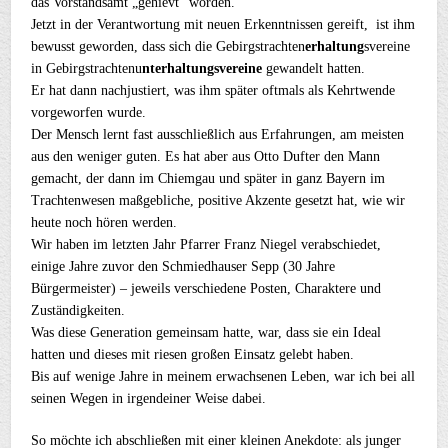
das Vorstandsamt „gehievt“ worden.
Jetzt in der Verantwortung mit neuen Erkenntnissen gereift, ist ihm
bewusst geworden, dass sich die Gebirgstrachten
erhaltung
svereine
in Gebirgstrachtenu
nterhaltungsvereine
gewandelt hatten.
Er hat dann nachjustiert, was ihm später oftmals als Kehrtwende
vorgeworfen wurde.
Der Mensch lernt fast ausschließlich aus Erfahrungen, am meisten
aus den weniger guten. Es hat aber aus Otto Dufter den Mann
gemacht, der dann im Chiemgau und später in ganz Bayern im
Trachtenwesen maßgebliche, positive Akzente gesetzt hat, wie wir
heute noch hören werden.
Wir haben im letzten Jahr Pfarrer Franz Niegel verabschiedet,
einige Jahre zuvor den Schmiedhauser Sepp (30 Jahre
Bürgermeister) – jeweils verschiedene Posten, Charaktere und
Zuständigkeiten.
Was diese Generation gemeinsam hatte, war, dass sie ein Ideal
hatten und dieses mit riesen großen Einsatz gelebt haben.
Bis auf wenige Jahre in meinem erwachsenen Leben, war ich bei all
seinen Wegen in irgendeiner Weise dabei.
So möchte ich abschließen mit einer kleinen Anekdote: als junger