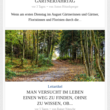
GÄRTNERJAHRTAG
vor 3 Tagen
von
Anton Hötzelsperger
Wenn am ersten Dienstag im August Gärtnerinnen und Gärtner,
Floristinnen und Floristen durch die...
Leitartikel
MAN VERSUCHT IM LEBEN
EINEN WEG ZU FINDEN, OHNE
ZU WISSEN, OB...
vor 5 Tagen
von
Rainer Nitzsche