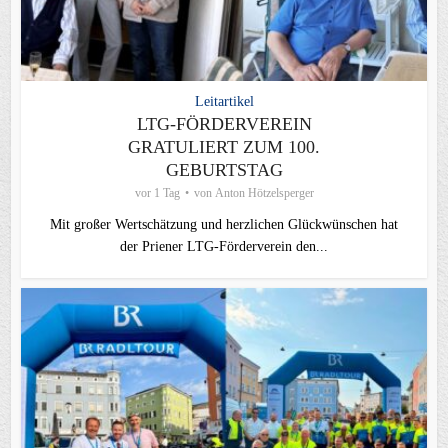
Leitartikel
LTG-FÖRDERVEREIN
GRATULIERT ZUM 100.
GEBURTSTAG
vor 1 Tag
von
Anton Hötzelsperger
Mit großer Wertschätzung und herzlichen Glückwünschen hat
der Priener LTG‑Förderverein den...