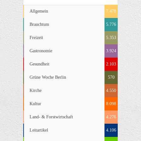
Allgemein
7.478
Brauchtum
5.776
Freizeit
5.353
Gastronomie
3.924
Gesundheit
2.103
Grüne Woche Berlin
570
Kirche
4.550
Kultur
8.098
Land- & Forstwirtschaft
4.276
Leitartikel
4.106