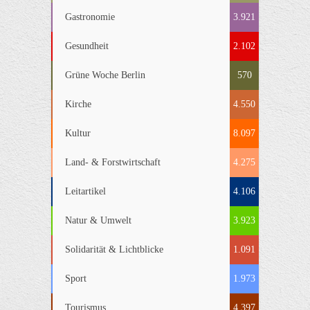
Gastronomie
3.921
Gesundheit
2.102
Grüne Woche Berlin
570
Kirche
4.550
Kultur
8.097
Land- & Forstwirtschaft
4.275
Leitartikel
4.106
Natur & Umwelt
3.923
Solidarität & Lichtblicke
1.091
Sport
1.973
Tourismus
4.397