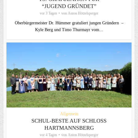
“JUGEND GRÜNDET”
vor 3 Tagen
von
Anton Hötzelsperger
Oberbürgermeister Dr. Hümmer gratuliert jungen Gründern –
Kyle Berg und Timo Thurmayr vom...
Allgemein
SCHUL-BESTE AUF SCHLOSS
HARTMANNSBERG
vor 4 Tagen
von
Anton Hötzelsperger