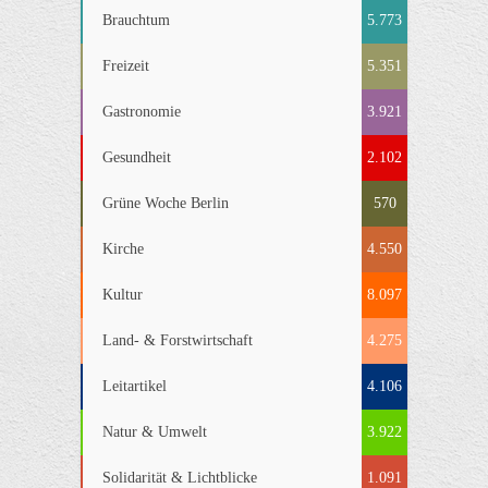
Brauchtum
5.773
Freizeit
5.351
Gastronomie
3.921
Gesundheit
2.102
Grüne Woche Berlin
570
Kirche
4.550
Kultur
8.097
Land- & Forstwirtschaft
4.275
Leitartikel
4.106
Natur & Umwelt
3.922
Solidarität & Lichtblicke
1.091