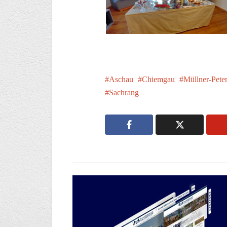
Aschau
Chiemgau
Müllner-Pet
Sachrang