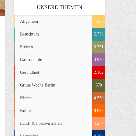
UNSERE THEMEN
Allgemein
7.476
Brauchtum
5.773
Freizeit
5.351
Gastronomie
3.920
Gesundheit
2.102
Grüne Woche Berlin
570
Kirche
4.550
Kultur
8.096
Land- & Forstwirtschaft
4.274