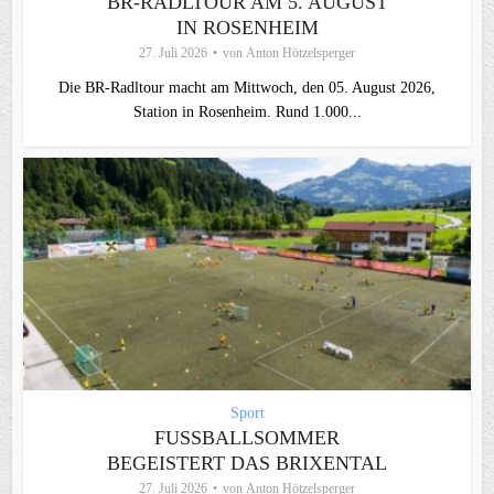
BR-RADLTOUR AM 5. AUGUST
IN ROSENHEIM
27. Juli 2026
von
Anton Hötzelsperger
Die BR-Radltour macht am Mittwoch, den 05. August 2026,
Station in Rosenheim. Rund 1.000...
Sport
FUSSBALLSOMMER B
EGEISTERT DAS BRIXENTAL
27. Juli 2026
von
Anton Hötzelsperger