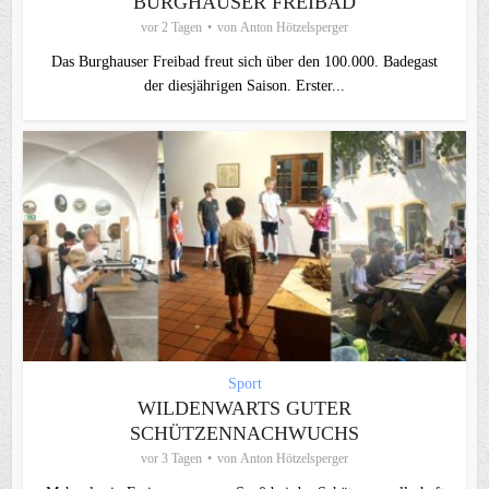
BURGHAUSER FREIBAD
vor 2 Tagen
von
Anton Hötzelsperger
Das Burghauser Freibad freut sich über den 100.000. Badegast
der diesjährigen Saison. Erster...
Sport
WILDENWARTS GUTER
SCHÜTZENNACHWUCHS
vor 3 Tagen
von
Anton Hötzelsperger