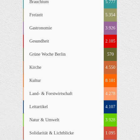
Brauchtum
5.777
Freizeit
5.354
Gastronomie
3.926
Gesundheit
2.105
Grüne Woche Berlin
570
Kirche
4.550
Kultur
8.101
Land- & Forstwirtschaft
4.278
Leitartikel
4.107
Natur & Umwelt
3.928
Solidarität & Lichtblicke
1.095