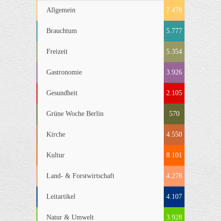
Allgemein
7.478
Brauchtum
5.777
Freizeit
5.354
Gastronomie
3.926
Gesundheit
2.105
Grüne Woche Berlin
570
Kirche
4.550
Kultur
8.101
Land- & Forstwirtschaft
4.278
Leitartikel
4.107
Natur & Umwelt
3.928