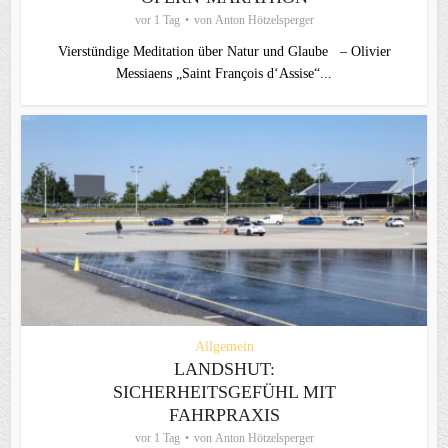
vor 1 Tag
von
Anton Hötzelsperger
Vierstündige Meditation über Natur und Glaube – Olivier
Messiaens „Saint François d‘Assise“...
Allgemein
LANDSHUT:
SICHERHEITSGEFÜHL MIT
FAHRPRAXIS
vor 1 Tag
von
Anton Hötzelsperger