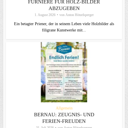
FURNIERE FÜR HOLZ-BILDER
ABZUGEBEN
1. August 2026
von
Anton Hötzelsperger
Ein betagter Priener, der in seinem Leben viele Holzbilder als
filigrane Kunstwerke mit...
Allgemein
BERNAU: ZEUGNIS- UND
FERIEN-FREUDEN
31. Juli 2026
von
Anton Hötzelsperger