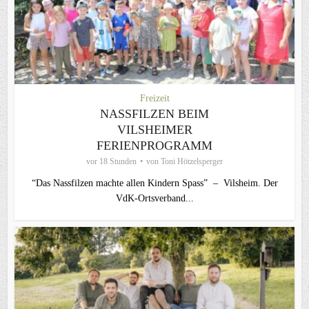
Freizeit
NASSFILZEN BEIM
VILSHEIMER
FERIENPROGRAMM
vor 18 Stunden
von
Toni Hötzelsperger
“Das Nassfilzen machte allen Kindern Spass” – Vilsheim. Der
VdK-Ortsverband...