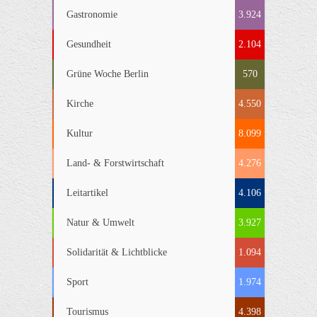
Gastronomie
3.924
Gesundheit
2.104
Grüne Woche Berlin
570
Kirche
4.550
Kultur
8.099
Land- & Forstwirtschaft
4.276
Leitartikel
4.106
Natur & Umwelt
3.927
Solidarität & Lichtblicke
1.094
Sport
1.974
Tourismus
4.398