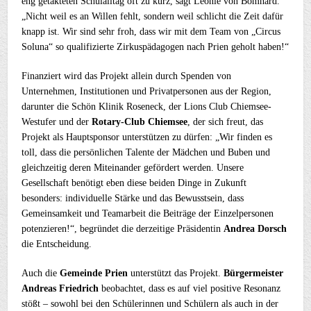
eng getakteten Schulalltag oft zu kurz, sagt Leonie von Bomhard.
„Nicht weil es an Willen fehlt, sondern weil schlicht die Zeit dafür
knapp ist. Wir sind sehr froh, dass wir mit dem Team von „Circus
Soluna“ so qualifizierte Zirkuspädagogen nach Prien geholt haben!“
Finanziert wird das Projekt allein durch Spenden von
Unternehmen, Institutionen und Privatpersonen aus der Region,
darunter die Schön Klinik Roseneck, der Lions Club Chiemsee-
Westufer und der
Rotary-Club Chiemsee
, der sich freut, das
Projekt als Hauptsponsor unterstützen zu dürfen: „Wir finden es
toll, dass die persönlichen Talente der Mädchen und Buben und
gleichzeitig deren Miteinander gefördert werden. Unsere
Gesellschaft benötigt eben diese beiden Dinge in Zukunft
besonders: individuelle Stärke und das Bewusstsein, dass
Gemeinsamkeit und Teamarbeit die Beiträge der Einzelpersonen
potenzieren!“, begründet die derzeitige Präsidentin
Andrea Dorsch
die Entscheidung.
Auch die
Gemeinde Prien
unterstützt das Projekt.
Bürgermeister
Andreas Friedrich
beobachtet, dass es auf viel positive Resonanz
stößt – sowohl bei den Schülerinnen und Schülern als auch in der