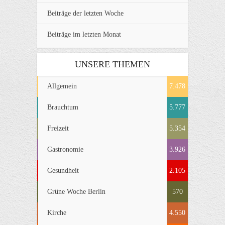
Beiträge der letzten Woche
Beiträge im letzten Monat
UNSERE THEMEN
Allgemein
7.478
Brauchtum
5.777
Freizeit
5.354
Gastronomie
3.926
Gesundheit
2.105
Grüne Woche Berlin
570
Kirche
4.550