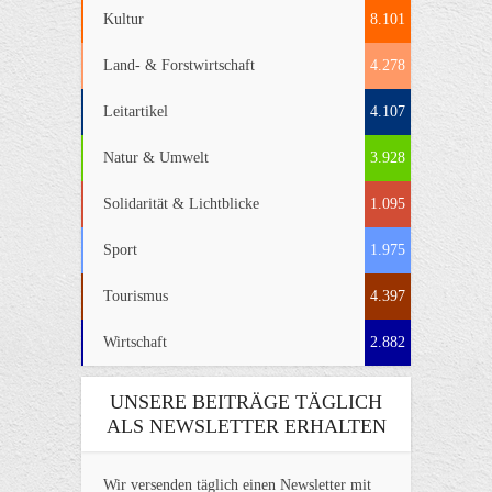
Kultur
8.101
Land- & Forstwirtschaft
4.278
Leitartikel
4.107
Natur & Umwelt
3.928
Solidarität & Lichtblicke
1.095
Sport
1.975
Tourismus
4.397
Wirtschaft
2.882
UNSERE BEITRÄGE TÄGLICH
ALS NEWSLETTER ERHALTEN
Wir versenden täglich einen Newsletter mit