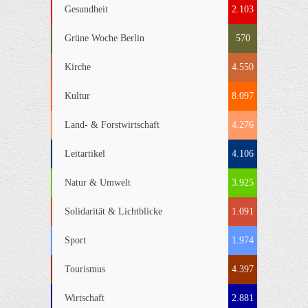
Gesundheit
2.103
Grüne Woche Berlin
570
Kirche
4.550
Kultur
8.097
Land- & Forstwirtschaft
4.276
Leitartikel
4.106
Natur & Umwelt
3.925
Solidarität & Lichtblicke
1.091
Sport
1.974
Tourismus
4.397
Wirtschaft
2.881