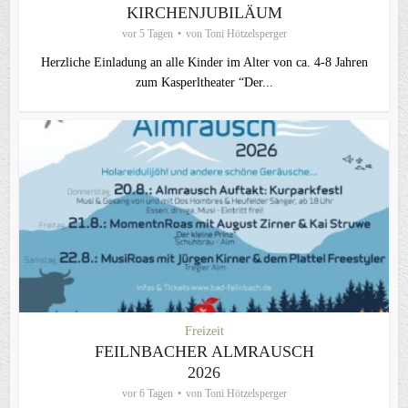
KIRCHENJUBILÄUM
vor 5 Tagen
von
Toni Hötzelsperger
Herzliche Einladung an alle Kinder im Alter von ca. 4-8 Jahren
zum Kasperltheater “Der...
Freizeit
FEILNBACHER ALMRAUSCH
2026
vor 6 Tagen
von
Toni Hötzelsperger