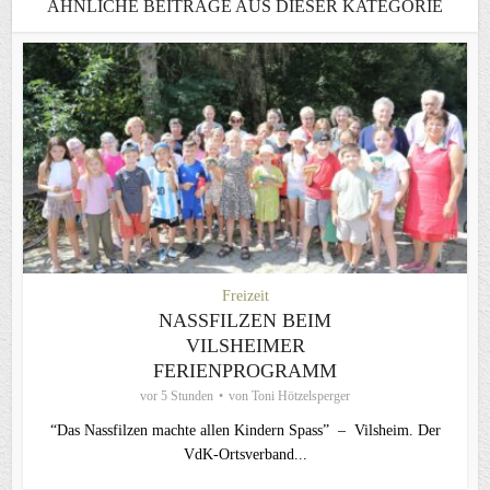
ÄHNLICHE BEITRÄGE AUS DIESER KATEGORIE
Freizeit
NASSFILZEN BEIM
VILSHEIMER
FERIENPROGRAMM
vor 5 Stunden
von
Toni Hötzelsperger
“Das Nassfilzen machte allen Kindern Spass” – Vilsheim. Der
VdK-Ortsverband...