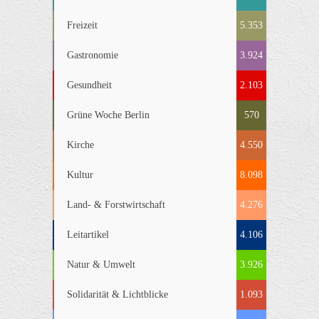
Freizeit
5.353
Gastronomie
3.924
Gesundheit
2.103
Grüne Woche Berlin
570
Kirche
4.550
Kultur
8.098
Land- & Forstwirtschaft
4.276
Leitartikel
4.106
Natur & Umwelt
3.926
Solidarität & Lichtblicke
1.093