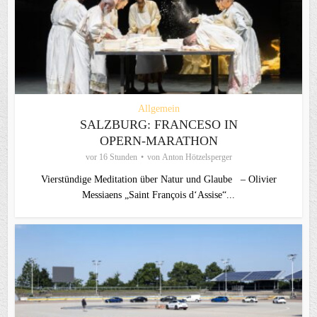
Allgemein
SALZBURG: FRANCESO IN
OPERN-MARATHON
vor 16 Stunden
von
Anton Hötzelsperger
Vierstündige Meditation über Natur und Glaube – Olivier
Messiaens „Saint François d‘Assise“...