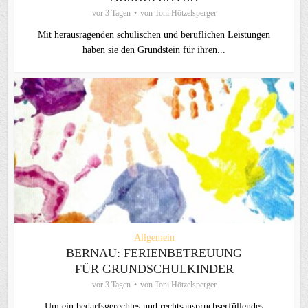
vor 3 Tagen
von
Toni Hötzelsperger
Mit herausragenden schulischen und beruflichen Leistungen
haben sie den Grundstein für ihren...
Allgemein
BERNAU: FERIENBETREUUNG
FÜR GRUNDSCHULKINDER
vor 3 Tagen
von
Toni Hötzelsperger
Um ein bedarfsgerechtes und rechtsanspruchserfüllendes