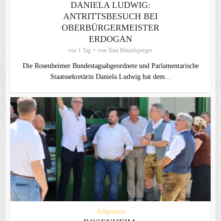
DANIELA LUDWIG:
ANTRITTSBESUCH BEI
OBERBÜRGERMEISTER
ERDOGAN
vor 1 Tag
von
Toni Hötzelsperger
Die Rosenheimer Bundestagsabgeordnete und Parlamentarische
Staatssekretärin Daniela Ludwig hat dem...
Allgemein