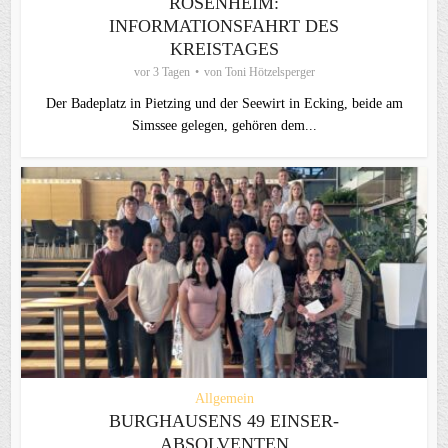
ROSENHEIM:
INFORMATIONSFAHRT DES
KREISTAGES
vor 3 Tagen
von
Toni Hötzelsperger
Der Badeplatz in Pietzing und der Seewirt in Ecking, beide am
Simssee gelegen, gehören dem...
Allgemein
BURGHAUSENS 49 EINSER-
ABSOLVENTEN