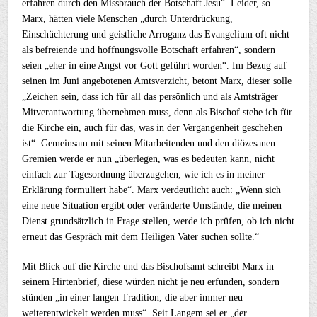
erfahren durch den Missbrauch der Botschaft Jesu“. Leider, so
Marx, hätten viele Menschen „durch Unterdrückung,
Einschüchterung und geistliche Arroganz das Evangelium oft nicht
als befreiende und hoffnungsvolle Botschaft erfahren“, sondern
seien „eher in eine Angst vor Gott geführt worden“. Im Bezug auf
seinen im Juni angebotenen Amtsverzicht, betont Marx, dieser solle
„Zeichen sein, dass ich für all das persönlich und als Amtsträger
Mitverantwortung übernehmen muss, denn als Bischof stehe ich für
die Kirche ein, auch für das, was in der Vergangenheit geschehen
ist“. Gemeinsam mit seinen Mitarbeitenden und den diözesanen
Gremien werde er nun „überlegen, was es bedeuten kann, nicht
einfach zur Tagesordnung überzugehen, wie ich es in meiner
Erklärung formuliert habe“. Marx verdeutlicht auch: „Wenn sich
eine neue Situation ergibt oder veränderte Umstände, die meinen
Dienst grundsätzlich in Frage stellen, werde ich prüfen, ob ich nicht
erneut das Gespräch mit dem Heiligen Vater suchen sollte.“
Mit Blick auf die Kirche und das Bischofsamt schreibt Marx in
seinem Hirtenbrief, diese würden nicht je neu erfunden, sondern
stünden „in einer langen Tradition, die aber immer neu
weiterentwickelt werden muss“. Seit Langem sei er „der