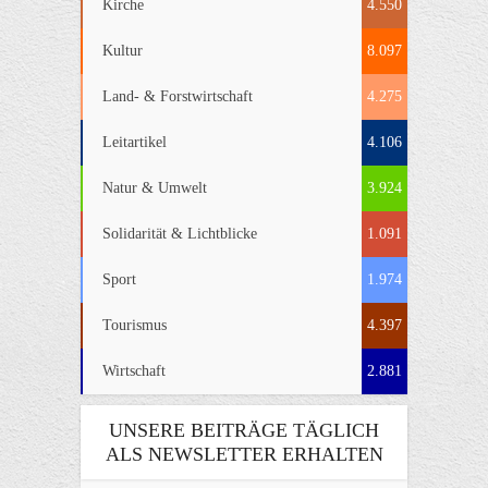
Kirche
4.550
Kultur
8.097
Land- & Forstwirtschaft
4.275
Leitartikel
4.106
Natur & Umwelt
3.924
Solidarität & Lichtblicke
1.091
Sport
1.974
Tourismus
4.397
Wirtschaft
2.881
UNSERE BEITRÄGE TÄGLICH
ALS NEWSLETTER ERHALTEN