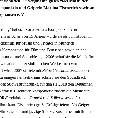
ntschieden. Er vergibt ihn gleich zwei Mal in der
mponistin und Geigerin Martina Eisenreich sowie an
rghausen e. V.
rding) hat sich vor allem als Komponistin von
ts im Alter von 15 Jahren wurde sie als Jungstudentin
ochschule für Musik und Theater in München
er Komposition für Film und Fernsehen sowie an der
mmusik und Sounddesign. 2006 schuf sie die Musik für
e wie andere ihrer sinfonischen Werke auch von
t wird. 2007 startete mit
Reine Geschmackssache
der
zu einigen Fernsehkrimis schrieb sie den Soundtrack –
t
des Südwestrundfunks, für den sie 2018 den Deutschen
erhielt. ­Eisenreich komponierte zudem die Musik für
 NDR-Produktionen
Tannöd
und
Stiller
– sowie für
hne kann Eisenreich große Erfolge feiern. Als Geigerin
 Filmklassiker und jazzige Stücke. Zusammen mit ihrem