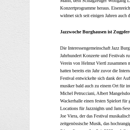
Mann, dem Schlagzeuger Wolfgang Lo
Konzertprogramme heraus. Eisenreich
widmet sich seit einigen Jahren auch 
Jazzwoche Burghausen ist Zugpfer
Die Interessengemeinschaft Jazz Burgh
Jahrhundert Konzerte und Festivals r
Verein von Helmut Viertl zusammen 
hatten bereits ein Jahr zuvor die Int
Festival entwickelte sich dank der Au
musiker bald auch zu einem Ort für in
Michel Petrucciani, Albert Mangelsdor
Wackerhalle einen festen Spielort für
Locations für Jazznights und Jam-Se
Joe Viera, der das Festival musikalisc
zeitgenössische Musik, das hochrangig