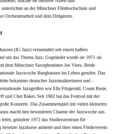
hmeier, brachte sie mehrere Alben und
 unterrichtet an der Münchner Filmhochschule und
der Orchesterarbeit und dem Dirigieren.
d
ausen (IG Jazz) veranstaltet seit einem halben
und um das Thema Jazz. Gegründet wurde sie 1971 als
mit dem Münchner Saxophonisten Joe Viera. Beide
ernationale Jazzwoche Burghausen ins Leben gerufen. Das
ftritte bekannter deutscher Jazzmusikerinnen und -
ternationale Jazzgrößen wie Ella Fitzgerald, Count Basie,
ff und Chet Baker. Seit 1982 hat das Festival mit der
 große Konzerte. Das Zusammenspiel mit vielen kleineren
ssions macht den besonderen Charme der Jazzwoche aus.
h leitet, gründete 1972 das Studienzentrum für
 besetzte Jazzkurse anbietet und über einen Förderverein