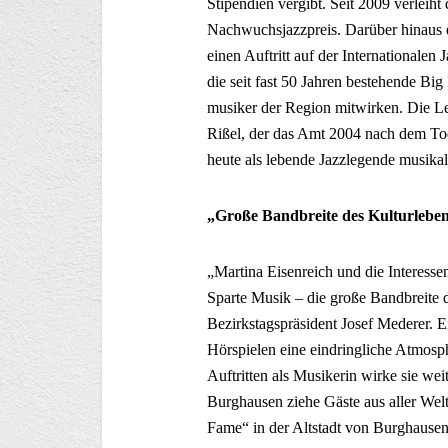
Stipendien vergibt. Seit 2009 verlei
Nachwuchsjazzpreis. Darüber hinaus
einen Auftritt auf der Internationalen
die seit fast 50 Jahren bestehende Big
musiker der Region mitwirken. Die Le
Rißel, der das Amt 2004 nach dem Tod
heute als lebende Jazzlegende musikal
„Große Bandbreite des Kulturleben
„Martina Eisenreich und die Interesse
Sparte Musik – die große Bandbreite 
Bezirkstagspräsident Josef Mederer. E
Hörspielen eine eindringliche Atmosp
Auftritten als Musikerin wirke sie we
Burghausen ziehe Gäste aus aller Wel
Fame“ in der Altstadt von Burghausen