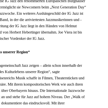
ht die IG Jazz den renommierten Europäischen Burghauser
 ermöglicht sie Newcomern beim „Next Generation Day“
 Jazzwoche. Ein weiteres Aushängeschild der IG Jazz ist
 Band, in der die arriviertesten Jazzmusikerinnen und -
itung der IG Jazz liegt in den Händen von Helmut
 von Herbert Hebertinger übernahm. Joe Viera ist bis
ischer Vordenker der IG Jazz.
s unserer Region“
ngemeinschaft Jazz zeigen – allein schon innerhalb der
des Kulturlebens unserer Region“, sagte
isenreichs Musik schaffe in Filmen, Theaterstücken und
häre. Mit ihrem kompositorischen Werk wie auch ihren
it über Oberbayern hinaus. Die Internationale Jazzwoche
t an und stehe für Jazz auf hohem Niveau. Der „Walk of
 dokumentiere das eindrucksvoll. Mit ihrer