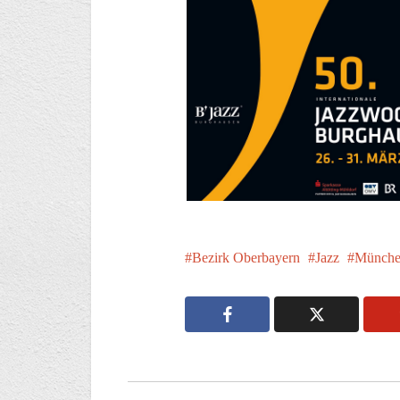
Bezirk Oberbayern
Jazz
Münche