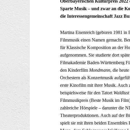
Oberbayerischen Kulturpreis 2022 e
Sparte Musik – und zwar an die Ko
die Interessen­gemeinschaft Jazz Bu
Martina Eisenreich (geboren 1981 in E
Filmmusik einen Namen gemacht. Berei
für Klassische Komposition an der H
aufgenommen. Sie studierte dort spät
Filmakademie ­Baden-Württemberg Fil
den Kinderfilm
Mondmann
, die heut
Orchestern als Konzertmusik aufgeführ
erste Kinofilm mit ihrer Musik. Auch 
beispielsweise für den Tatort
Waldlus
Filmmusikpreis (Beste Musik im Film) 
zahlreiche Hörspiele – darunter die
Theaterproduktionen. Auch auf der Bü
spielt sie mit ihren beiden Ensembles