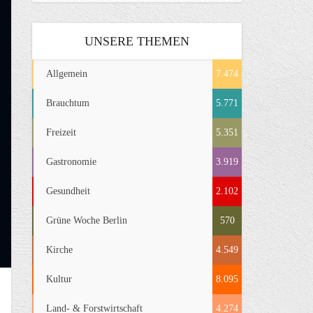
UNSERE THEMEN
Allgemein
7.474
Brauchtum
5.771
Freizeit
5.351
Gastronomie
3.919
Gesundheit
2.102
Grüne Woche Berlin
570
Kirche
4.549
Kultur
8.095
Land- & Forstwirtschaft
4.274