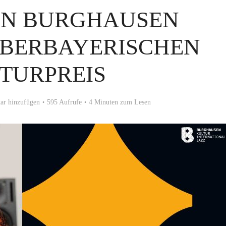
IN BURGHAUSEN
OBERBAYERISCHEN
TURPREIS
r hinzufügen
595 Aufrufe
4 Minuten zum Lesen