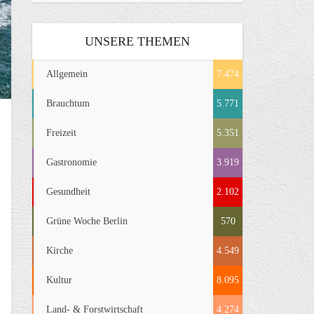
UNSERE THEMEN
Allgemein
7.474
Brauchtum
5.771
Freizeit
5.351
Gastronomie
3.919
Gesundheit
2.102
Grüne Woche Berlin
570
Kirche
4.549
Kultur
8.095
Land- & Forstwirtschaft
4.274