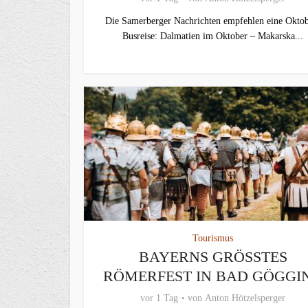
Die Samerberger Nachrichten empfehlen eine Oktob
Busreise: Dalmatien im Oktober – Makarska...
Tourismus
BAYERNS GRÖSSTES R
ÖMERFEST IN BAD GÖGGIN
vor 1 Tag
von
Anton Hötzelsperger