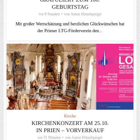
GEBURTSTAG
vor 8 Stunden
von
Anton Hötzelsperger
Mit großer Wertschätzung und herzlichen Glückwünschen hat
der Priener LTG‑Förderverein den...
Kirche
KIRCHENKONZERT AM 25.10.
IN PRIEN – VORVERKAUF
vor 31 Minuten
von
Anton Hötzelsperger