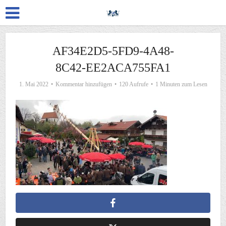
AF34E2D5-5FD9-4A48-
8C42-EE2ACA755FA1
1. Mai 2022
Kommentar hinzufügen
120 Aufrufe
1 Minuten zum Lesen