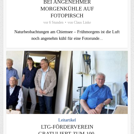
BEI ANGENEHMER
MORGENKÜHLE AUF
FOTOPIRSCH
vor 6 Stunden
von
Claus Linke
Naturbeobachtungen am Chiemsee – Frühmorgens ist die Luft
noch angenehm kühl für eine Fotorunde...
Leitartikel
LTG-FÖRDERVEREIN
GRATULIERT ZUM 100.