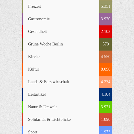
Freizeit
5.351
Gastronomie
3.920
Gesundheit
2.102
Grüne Woche Berlin
570
Kirche
4.550
Kultur
8.096
Land- & Forstwirtschaft
4.274
Leitartikel
4.104
Natur & Umwelt
3.921
Solidarität & Lichtblicke
1.090
Sport
1.973