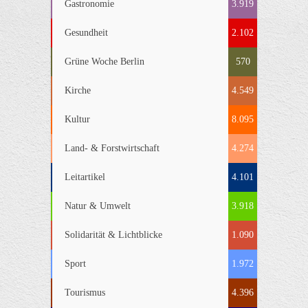
Gastronomie
3.919
Gesundheit
2.102
Grüne Woche Berlin
570
Kirche
4.549
Kultur
8.095
Land- & Forstwirtschaft
4.274
Leitartikel
4.101
Natur & Umwelt
3.918
Solidarität & Lichtblicke
1.090
Sport
1.972
Tourismus
4.396