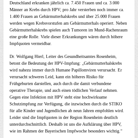
Deutschland erkranken jährlich ca. 7.450 Frauen und ca. 3.000
Männer an Krebs durch HPV; pro Jahr versterben noch immer ca.
1.400 Frauen an Gebärmutterhalskrebs und über 25.000 Frauen
werden wegen Krebsvorstufen am Gebärmutterhals operiert. Neben
Gebärmutterhalskrebs spielen auch Tumoren im Mund-Rachenraum
eine große Rolle. Viele dieser Erkrankungen wären durch höhere
Impfquoten vermeidbar.
Dr. Wolfgang Hierl, Leiter des Gesundheitsamtes Rosenheim,
betont die Bedeutung der HPV-Impfung: „Gebärmutterhalskrebs
wird nahezu immer durch Humane Papillomviren verursacht. Er
verursacht schweres Leid, kann ein höheres Risiko für
Frühgeburten darstellen, auch durch die damit verbundene
operative Therapie, und auch einen tödlichen Verlauf nehmen.
Gegen eine Infektion mit HPV steht eine hochwirksame
Schutzimpfung zur Verfügung, die inzwischen durch die STIKO
für alle Kinder und Jugendlichen ab neun Jahren empfohlen wird.
Leider sind die Impfquoten in der Region Rosenheim deutlich
unterdurchschnittlich. Deshalb ist uns die Aufklärung über HPV,
wie im Rahmen der Bayerischen Impfwoche besonders wichtig.“