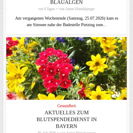
BLAUALGEN
vor 6 Tagen
von
Anton Hötzelsperger
Am vergangenen Wochenende (Samstag, 25.07.2026) kam es
am Simssee nahe der Badestelle Pietzing zum...
Gesundheit
AKTUELLES ZUM
BLUTSPENDEDIENST IN
BAYERN
30. Juli 2026
von
Anton Hötzelsperger