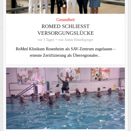
Gesundheit
ROMED SCHLIESST V
ERSORGUNGSLÜCKE
vor 3 Tagen
von
Anton Hötzelsperger
RoMed Klinikum Rosenheim als SAV-Zentrum zugelassen –
erneute Zertifizierung als Überregionales...