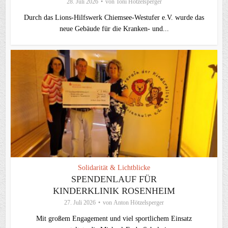
28. Juli 2026
von
Toni Hötzelsperger
Durch das Lions-Hilfswerk Chiemsee-Westufer e.V. wurde das
neue Gebäude für die Kranken- und...
Solidarität & Lichtblicke
SPENDENLAUF FÜR
KINDERKLINIK ROSENHEIM
27. Juli 2026
von
Anton Hötzelsperger
Mit großem Engagement und viel sportlichem Einsatz