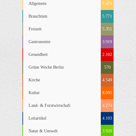
Allgemein
7.474
Brauchtum
5.771
Freizeit
5.351
Gastronomie
3.919
Gesundheit
2.102
Grüne Woche Berlin
570
Kirche
4.549
Kultur
8.095
Land- & Forstwirtschaft
4.274
Leitartikel
4.103
Natur & Umwelt
3.920